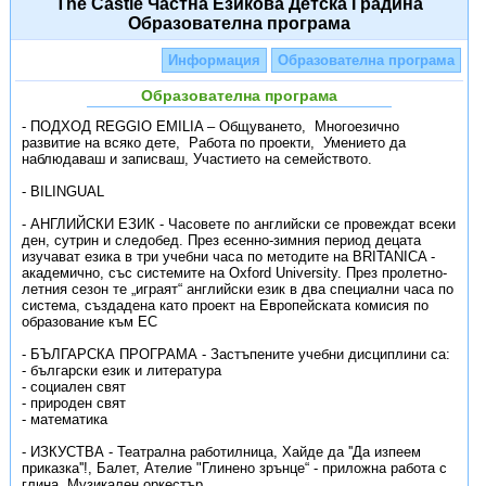
The Castle Частна Езикова Детска Градина
Образователна програма
Информация
Образователна програма
Образователна програма
- ПОДХОД REGGIO EMILIA – Общуването, Многоезично
развитие на всяко дете, Работа по проекти, Умението да
наблюдаваш и записваш, Участието на семейството.
- BILINGUAL
- АНГЛИЙСКИ ЕЗИК - Часовете по английски се провеждат всеки
ден, сутрин и следобед. През есенно-зимния период децата
изучават езика в три учебни часа по методите на BRITANICA -
академично, със системите на Oxford University. През пролетно-
летния сезон те „играят“ английски език в два специални часа по
система, създадена като проект на Европейската комисия по
образование към ЕС
- БЪЛГАРСКА ПРОГРАМА - Застъпените учебни дисциплини са:
- български език и литература
- социален свят
- природен свят
- математика
- ИЗКУСТВА - Театрална работилница, Хайде да ''Да изпеем
приказка''!, Балет, Ателие "Глинено зрънце“ - приложна работа с
глина, Музикален оркестър