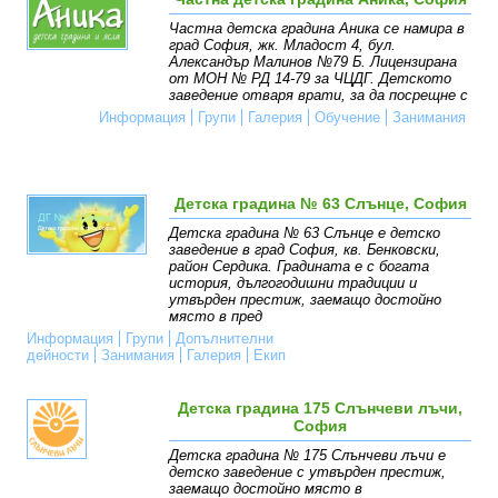
Частна детска градина Аника се намира в
град София, жк. Младост 4, бул.
Александър Малинов №79 Б. Лицензирана
от МОН № РД 14-79 за ЧЦДГ. Детското
заведение отваря врати, за да посрещне с
Информация
Групи
Галерия
Обучение
Занимания
Детска градина № 63 Слънце, София
Детска градина № 63 Слънце е детско
заведение в град София, кв. Бенковски,
район Сердика. Градината е с богата
история, дългогодишни традиции и
утвърден престиж, заемащо достойно
място в пред
Информация
Групи
Допълнителни
дейности
Занимания
Галерия
Екип
Детска градина 175 Слънчеви лъчи,
София
Детска градина № 175 Слънчеви лъчи e
детско заведение с утвърден престиж,
заемащо достойно място в