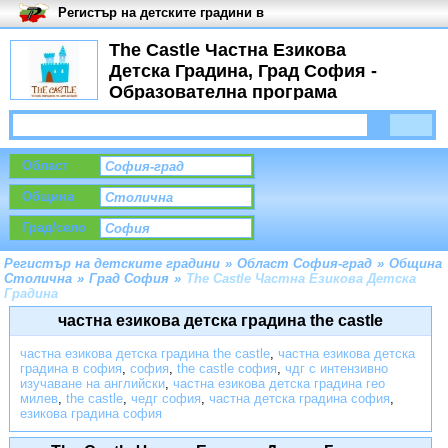
Регистър на детските градини в
България
The Castle Частна Езикова
Детска Градина, Град София -
Образователна програма
Област
Община
Град/село
Регистър на детските градини
»
Област София-град
»
Община
Столична
»
Град София
»
The Castle Частна Езикова Детска
Градина
частна езикова детска градина the castle
частна езикова детска градина the castle
,
частна езикова детска
градина в софия
,
софия
,
the castle софия
,
чдг с интензивно
изучаване на английски
,
частна езикова детска градина гео
милев
,
the castle
,
чедг софия
,
частна детска градина софия
,
езикова градина софия