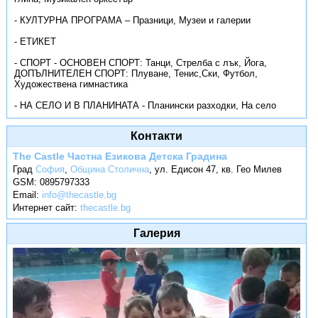
- КУЛТУРНА ПРОГРАМА – Празници, Музеи и галерии
- ЕТИКЕТ
- СПОРТ - ОСНОВЕН СПОРТ: Танци, Стрелба с лък, Йога,
ДОПЪЛНИТЕЛЕН СПОРТ: Плуване, Тенис,Ски, Футбол,
Художествена гимнастика
- НА СЕЛО И В ПЛАНИНАТА - Планински разходки, На село
Контакти
The Castle Частна Езикова Детска Градина
Град
София
,
Община Столична
,
ул. Едисон 47, кв. Гео Милев
GSM:
0895797333
Email:
info@thecastle.bg
Интернет сайт:
thecastle.bg
Галерия