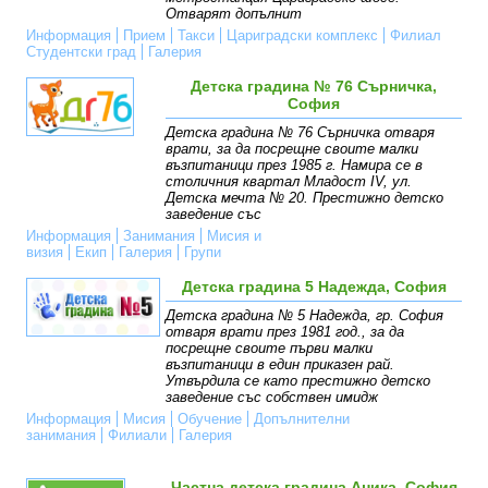
Отварят допълнит
Информация
Прием
Такси
Цариградски комплекс
Филиал
Студентски град
Галерия
Детска градина № 76 Сърничка,
София
Детска градина № 76 Сърничка отваря
врати, за да посрещне своите малки
възпитаници през 1985 г. Намира се в
столичния квартал Младост IV, ул.
Детска мечта № 20. Престижно детско
заведение със
Информация
Занимания
Мисия и
визия
Екип
Галерия
Групи
Детска градина 5 Надежда, София
Детска градина № 5 Надежда, гр. София
отваря врати през 1981 год., за да
посрещне своите първи малки
възпитаници в един приказен рай.
Утвърдила се като престижно детско
заведение със собствен имидж
Информация
Мисия
Обучение
Допълнителни
занимания
Филиали
Галерия
Частна детска градина Аника, София