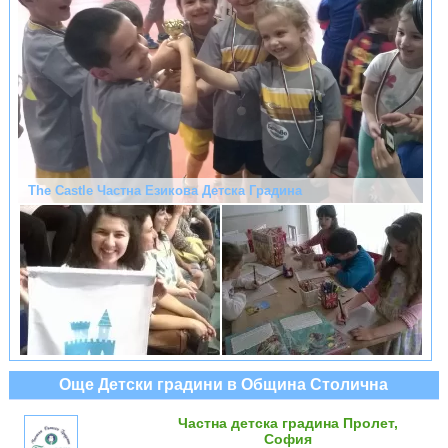
The Castle Частна Езикова Детска Градина
Още Детски градини в Община Столична
Частна детска градина Пролет,
София