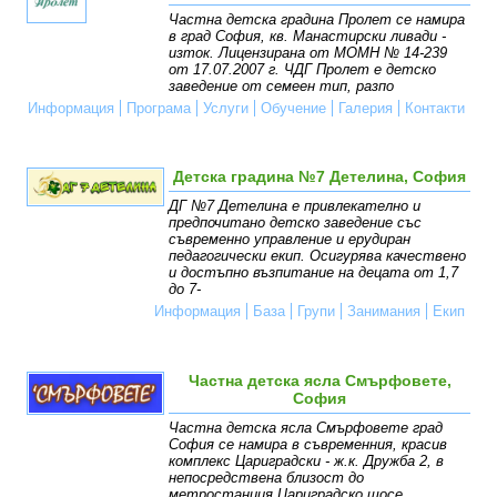
Частна детска градина Пролет се намира
в град София, кв. Манастирски ливади -
изток. Лицензирана от МОМН № 14-239
от 17.07.2007 г. ЧДГ Пролет е детско
заведение от семеен тип, разпо
Информация
Програма
Услуги
Обучение
Галерия
Контакти
Детска градина №7 Детелина, София
ДГ №7 Детелина е привлекателно и
предпочитано детско заведение със
съвременно управление и ерудиран
педагогически екип. Осигурява качествено
и достъпно възпитание на децата от 1,7
до 7-
Информация
База
Групи
Занимания
Екип
Частна детска ясла Смърфовете,
София
Частна детска ясла Смърфовете град
София се намира в съвременния, красив
комплекс Цариградски - ж.к. Дружба 2, в
непосредствена близост до
метростанция Цариградско шосе.