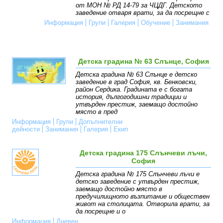
от МОН № РД 14-79 за ЧЦДГ. Детското
заведение отваря врати, за да посрещне с
Информация
Групи
Галерия
Обучение
Занимания
Детска градина № 63 Слънце, София
Детска градина № 63 Слънце е детско
заведение в град София, кв. Бенковски,
район Сердика. Градината е с богата
история, дългогодишни традиции и
утвърден престиж, заемащо достойно
място в пред
Информация
Групи
Допълнителни
дейности
Занимания
Галерия
Екип
Детска градина 175 Слънчеви лъчи,
София
Детска градина № 175 Слънчеви лъчи e
детско заведение с утвърден престиж,
заемащо достойно място в
предучилищното възпитание и обществен
живот на столицата. Отворила врати, за
да посрещне и о
Информация
Дневен