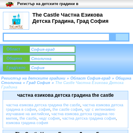
Регистър на детските градини в
България
The Castle Частна Езикова
Детска Градина, Град София
Област
Община
Град/село
Регистър на детските градини
»
Област София-град
»
Община
Столична
»
Град София
»
The Castle Частна Езикова Детска
Градина
частна езикова детска градина the castle
частна езикова детска градина the castle
,
частна езикова детска
градина в софия
,
софия
,
the castle софия
,
чдг с интензивно
изучаване на английски
,
частна езикова детска градина гео
милев
,
the castle
,
чедг софия
,
частна детска градина софия
,
езикова градина софия