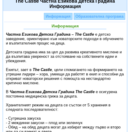
The Castle Частна Езикова Детска Градина
Информация
Информация
Образователна програма
Информация
Частна Езикова Детска Градина – The Castle
е детско
заведение, ориентирано към новаторските подходи в обучението
и възпитателния процес на деца.
Детската градина има за цел да развива креативното мислене и
да възпитава увереност за отстояване на собствените идеи и
убеждения.
Екипът, зает в
The Castle
, цели спомагането на формирането на
утрешни лидери – хора, умеещи да работят в екип и способни да
откриват новаторски решения с помощта на нестандартно
критично мислене.
В
Частна Езикова Детска Градина The Castle
е осигурена
постоянна медицинска грижа за децата.
Хранителният режим на децата се състои от 5 хранения в
следната последователност:
- Сутрешна закуска
- 2 междинни закуски – плод или зеленчук
- Обяд – на обяд децата могат да избират между първо и второ
или да си вземат и двете