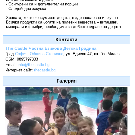
- Осигурени са и допълнителни порции
- Следобедна закуска
Храната, която консумират децата, е здравословна и вкусна.
Всички продукти са богати на полезни вещества – витамини,
минерали и фрибри, необходими за доброто здраве на децата.
Контакти
The Castle Частна Езикова Детска Градина
Град
София
,
Община Столична
,
ул. Едисон 47, кв. Гео Милев
GSM:
0895797333
Email:
info@thecastle.bg
Интернет сайт:
thecastle.bg
Галерия