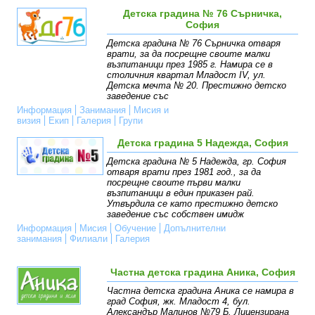
Детска градина № 76 Сърничка,
София
Детска градина № 76 Сърничка отваря
врати, за да посрещне своите малки
възпитаници през 1985 г. Намира се в
столичния квартал Младост IV, ул.
Детска мечта № 20. Престижно детско
заведение със
Информация
Занимания
Мисия и
визия
Екип
Галерия
Групи
Детска градина 5 Надежда, София
Детска градина № 5 Надежда, гр. София
отваря врати през 1981 год., за да
посрещне своите първи малки
възпитаници в един приказен рай.
Утвърдила се като престижно детско
заведение със собствен имидж
Информация
Мисия
Обучение
Допълнителни
занимания
Филиали
Галерия
Частна детска градина Аника, София
Частна детска градина Аника се намира в
град София, жк. Младост 4, бул.
Александър Малинов №79 Б. Лицензирана