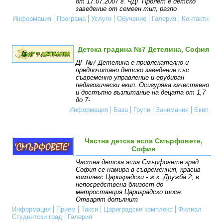
от 17.07.2007 г. ЧДГ Пролет е детско
заведение от семеен тип, разпо
Информация
Програма
Услуги
Обучение
Галерия
Контакти
Детска градина №7 Детелина, София
ДГ №7 Детелина е привлекателно и
предпочитано детско заведение със
съвременно управление и ерудиран
педагогически екип. Осигурява качествено
и достъпно възпитание на децата от 1,7
до 7-
Информация
База
Групи
Занимания
Екип
Частна детска ясла Смърфовете,
София
Частна детска ясла Смърфовете град
София се намира в съвременния, красив
комплекс Цариградски - ж.к. Дружба 2, в
непосредствена близост до
метростанция Цариградско шосе.
Отварят допълнит
Информация
Прием
Такси
Цариградски комплекс
Филиал
Студентски град
Галерия