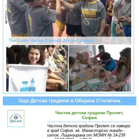
The Castle Частна Езикова Детска Градина
Още Детски градини в Община Столична
Частна детска градина Пролет,
София
Частна детска градина Пролет се намира
в град София, кв. Манастирски ливади -
изток. Лицензирана от МОМН № 14-239