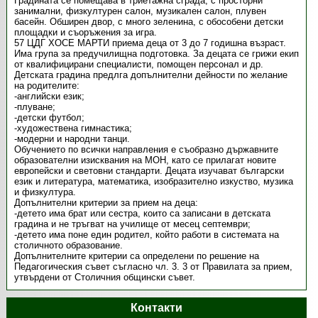
Градината се помещава в триетажна сграда, с просторни
занимални, физкултурен салон, музикален салон, плувен
басейн. Обширен двор, с много зеленина, с обособени детски
площадки и съоръжения за игра.
57 ЦДГ ХОСЕ МАРТИ приема деца от 3 до 7 годишна възраст.
Има група за предучилищна подготовка. За децата се грижи екип
от квалифицирани специалисти, помощен персонал и др.
Детската градина предлга допълнителни дейности по желание
на родителите:
-английски език;
-плуване;
-детски футбол;
-художествена гимнастика;
-модерни и народни танци.
Обучението по всички направления е съобразно държавните
образователни изисквания на МОН, като се прилагат новите
европейски и световни стандарти. Децата изучават български
език и литература, математика, изобразително изкуство, музика
и физкултура.
Допълнителни критерии за прием на деца:
-детето има брат или сестра, които са записани в детската
градина и не тръгват на училище от месец септември;
-детето има поне един родител, който работи в системата на
столичното образование.
Допълнителните критерии са определени по решение на
Педагогическия съвет съгласно чл. 3. 3 от Правилата за прием,
утвърдени от Столичния общински съвет.
Контакти