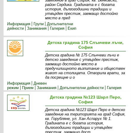
заведение в град София, кв. Бенковски,
район Сердика. Градината е с богата
история, дългогодишни традиции и
утвърден престиж, заемащо достойно
място в пред
Информация
Групи
Допълнителни
дейности
Занимания
Галерия
Екип
Детска градина 175 Слънчеви лъчи,
София
Детска градина № 175 Слънчеви лъчи e
детско заведение с утвърден престиж,
заемащо достойно място в
предучилищното възпитание и обществен
живот на столицата. Отворила врати, за
да посрещне и о
Информация
Дневен
режим
Прием
Занимания
Допълнителни дейности
Галерия
Детска градина №123 Шарл Перо,
София
Детска градина №123 Шарл Перо е детско
заведение на територията на град София,
кв. Горубляне, ул. Хан Аспарух № 1.
Градината е с богата история,
дългогодишни традиции и утвърден
престиж, заемащо дост