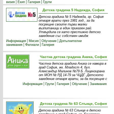
визия
Екип
Галерия
Групи
Детска градина 5 Надежда, София
Детска градина № 5 Надежда, гр. София
отваря врати през 1981 год., за да
посрещне своите първи малки
възпитаници в един приказен рай.
Утвърдила се като престижно детско
заведение със собствен имидж
Информация
Мисия
Обучение
Допълнителни
занимания
Филиали
Галерия
Частна детска градина Аника, София
Частна детска градина Аника се намира в
град София, жк. Младост 4, бул.
Александър Малинов №79 Б. Лицензирана
от МОН № РД 14-79 за ЧЦДГ. Детското
заведение отваря врати, за да посрещне с
Информация
Групи
Галерия
Обучение
Занимания
Детска градина № 63 Слънце, София
Детска градина № 63 Слънце е детско