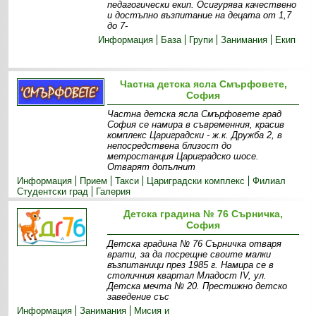
педагогически екип. Осигурява качествено
и достъпно възпитание на децата от 1,7
до 7-
Информация
База
Групи
Занимания
Екип
Частна детска ясла Смърфовете,
София
Частна детска ясла Смърфовете град
София се намира в съвременния, красив
комплекс Цариградски - ж.к. Дружба 2, в
непосредствена близост до
метростанция Цариградско шосе.
Отварят допълнит
Информация
Прием
Такси
Цариградски комплекс
Филиал
Студентски град
Галерия
Детска градина № 76 Сърничка,
София
Детска градина № 76 Сърничка отваря
врати, за да посрещне своите малки
възпитаници през 1985 г. Намира се в
столичния квартал Младост IV, ул.
Детска мечта № 20. Престижно детско
заведение със
Информация
Занимания
Мисия и