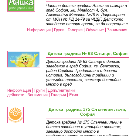
Частна детска градина Аника се намира в
град София, жк. Младост 4, бул.
Александър Малинов №79 Б. Лицензирана
от МОН № РД 14-79 за ЧЦДГ. Детското
заведение отваря врати, за да посрещне с
Информация
Групи
Галерия
Обучение
Занимания
Детска градина № 63 Слънце, София
Детска градина № 63 Слънце е детско
заведение в град София, кв. Бенковски,
район Сердика. Градината е с богата
история, дългогодишни традиции и
утвърден престиж, заемащо достойно
място в пред
Информация
Групи
Допълнителни
дейности
Занимания
Галерия
Екип
Детска градина 175 Слънчеви лъчи,
София
Детска градина № 175 Слънчеви лъчи e
детско заведение с утвърден престиж,
заемащо достойно място в
предучилищното възпитание и обществен