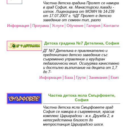
Частна детска градина Пролет се намира
в град София, кв. Манастирски ливади -
изток. Лицензирана от МОМН № 14-239
от 17.07.2007 г. ЧДГ Пролет е детско
заведение от семеен тип, разпо
Информация
Програма
Услуги
Обучение
Галерия
Контакти
Детска градина №7 Детелина, София
ДГ №7 Детелина е привлекателно и
предпочитано детско заведение със
съвременно управление и ерудиран
педагогически екип. Осигурява качествено
и достъпно възпитание на децата от 1,7
до 7-
Информация
База
Групи
Занимания
Екип
Частна детска ясла Смърфовете,
София
Частна детска ясла Смърфовете град
София се намира в съвременния, красив
комплекс Цариградски - ж.к. Дружба 2, в
непосредствена близост до
метростанция Цариградско шосе.