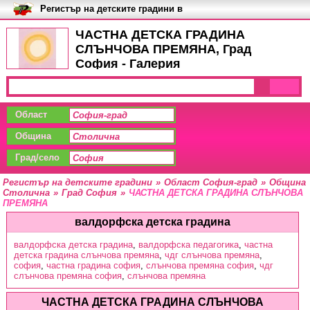
Регистър на детските градини в
България
ЧАСТНА ДЕТСКА ГРАДИНА
СЛЪНЧОВА ПРЕМЯНА, Град
София - Галерия
Област
Община
Град/село
Регистър на детските градини
»
Област София-град
»
Община
Столична
»
Град София
»
ЧАСТНА ДЕТСКА ГРАДИНА СЛЪНЧОВА
ПРЕМЯНА
валдорфска детска градина
валдорфска детска градина
,
валдорфска педагогика
,
частна
детска градина слънчова премяна
,
чдг слънчова премяна
,
софия
,
частна градина софия
,
слънчова премяна софия
,
чдг
слънчова премяна софия
,
слънчова премяна
ЧАСТНА ДЕТСКА ГРАДИНА СЛЪНЧОВА