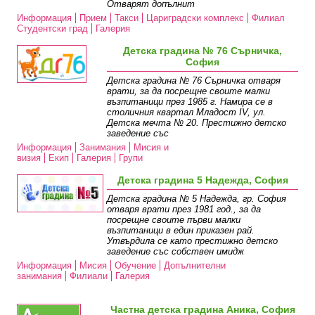
Отварят допълнит
Информация
Прием
Такси
Цариградски комплекс
Филиал
Студентски град
Галерия
Детска градина № 76 Сърничка,
София
Детска градина № 76 Сърничка отваря
врати, за да посрещне своите малки
възпитаници през 1985 г. Намира се в
столичния квартал Младост IV, ул.
Детска мечта № 20. Престижно детско
заведение със
Информация
Занимания
Мисия и
визия
Екип
Галерия
Групи
Детска градина 5 Надежда, София
Детска градина № 5 Надежда, гр. София
отваря врати през 1981 год., за да
посрещне своите първи малки
възпитаници в един приказен рай.
Утвърдила се като престижно детско
заведение със собствен имидж
Информация
Мисия
Обучение
Допълнителни
занимания
Филиали
Галерия
Частна детска градина Аника, София