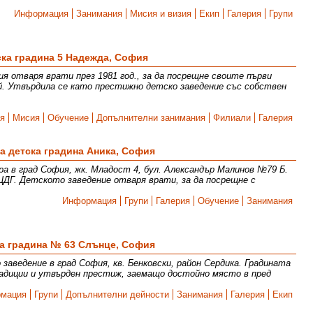
Информация
Занимания
Мисия и визия
Екип
Галерия
Групи
ска градина 5 Надежда, София
я отваря врати през 1981 год., за да посрещне своите първи
ай. Утвърдила се като престижно детско заведение със собствен
я
Мисия
Обучение
Допълнителни занимания
Филиали
Галерия
а детска градина Аника, София
а в град София, жк. Младост 4, бул. Александър Малинов №79 Б.
ДГ. Детското заведение отваря врати, за да посрещне с
Информация
Групи
Галерия
Обучение
Занимания
а градина № 63 Слънце, София
заведение в град София, кв. Бенковски, район Сердика. Градината
адиции и утвърден престиж, заемащо достойно място в пред
мация
Групи
Допълнителни дейности
Занимания
Галерия
Екип