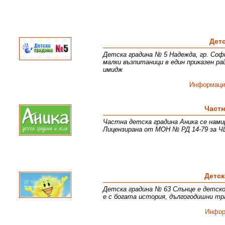
Дет
Детска градина № 5 Надежда, гр. Софи
малки възпитаници в един приказен р
имидж
Информаци
Частн
Частна детска градина Аника се намир
Лицензирана от МОН № РД 14-79 за ЧЦ
Детск
Детска градина № 63 Слънце е детско 
е с богата история, дългогодишни тр
Инфор