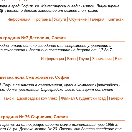
ра в град София, кв. Манастирски ливади - изток. Лицензирана
ДГ Пролет е детско заведение от семеен тип, разпо
Информация
Програма
Услуги
Обучение
Галерия
Контакти
а градина №7 Детелина, София
едпочитано детско заведение със съвременно управление и
ва качествено и достъпно възпитание на децата от 1,7 до 7-
Информация
База
Групи
Занимания
Екип
 детска ясла Смърфовете, София
София се намира в съвременния, красив комплекс Цариградски -
изост до метростанция Цариградско шосе. Отварят допълнит
м
Такси
Цариградски комплекс
Филиал Студентски град
Галерия
 градина № 76 Сърничка, София
 врати, за да посрещне своите малки възпитаници през 1985 г.
ст IV, ул. Детска мечта № 20. Престижно детско заведение със