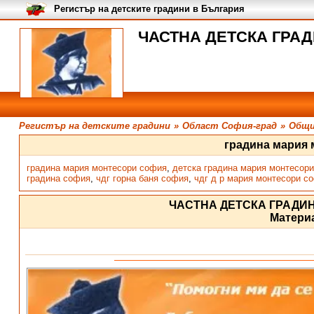
Регистър на детските градини в България
ЧАСТНА ДЕТСКА ГРАДИ
Регистър на детските градини
»
Област София-град
»
Общи
градина мария
градина мария монтесори софия
,
детска градина мария монтесор
градина софия
,
чдг горна баня софия
,
чдг д р мария монтесори с
ЧАСТНА ДЕТСКА ГРАДИ
Матери