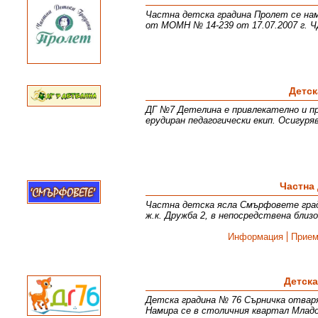
Частна детска градина Пролет се нами
от МОМН № 14-239 от 17.07.2007 г. Ч
Детск
ДГ №7 Детелина е привлекателно и пр
ерудиран педагогически екип. Осигуря
Частна
Частна детска ясла Смърфовете град 
ж.к. Дружба 2, в непосредствена бл
Информация
Прие
Детска
Детска градина № 76 Сърничка отваря
Намира се в столичния квартал Младо