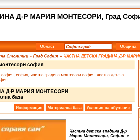
НА Д-Р МАРИЯ МОНТЕСОРИ, Град София
Област
Община
на Столична
»
Град София
»
ЧАСТНА ДЕТСКА ГРАДИНА Д-Р МАР
 монтесори софия
и софия
,
софия
,
частна градина монтесори софия
,
частна детска
офия
НА Д-Р МАРИЯ МОНТЕСОРИ
ална база
Информация
Материална база
Условия на обучение
Частна детска градина Д-р
Мария Монтесори, София
е