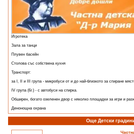
Игротека
Зала за танци
Плувен басейн
Столова със собствена кухня
Транспорт:
за I, II и III група - микробуси от и до най-близкото за спиране мяст
IV група (6г.) - с автобуси на спирка.
Обширен, богато озеленен двор с няколко площадки за игри и раз
Денонощна охрана
Още Детски градин
Частн