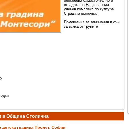
обособена самостоятелно в
сградата на Националния
учебен комплекс по култура.
Сградата включва:
Помещения за занимания и сън
за всяка от групите
о
ходки
и в Община Столична
а детска градина Пролет, София