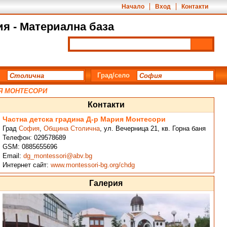
Начало
Вход
Контакти
 - Материална база
Град/село
ИЯ МОНТЕСОРИ
Контакти
Частна детска градина Д-р Мария Монтесори
Град
София
,
Община Столична
,
ул. Вечерница 21, кв. Горна баня
Телефон:
029578689
GSM:
0885655696
Email:
dg_montessori@abv.bg
Интернет сайт:
www.montessori-bg.org/chdg
Галерия