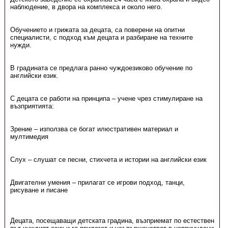
наблюдение, в двора на комплекса и около него.
Обучението и грижата за децата, са поверени на опитни
специалисти, с подход към децата и разбиране на техните
нужди.
В градината се предлага ранно чуждоезиково обучение по
английски език.
С децата се работи на принципа – учене чрез стимулиране на
възприятията:
Зрение – използва се богат илюстративен материал и
мултимедия
Слух – слушат се песни, стихчета и истории на английски език
Двигателни умения – прилагат се игрови подход, танци,
рисуване и писане
Децата, посещаващи детската градина, възприемат по естествен