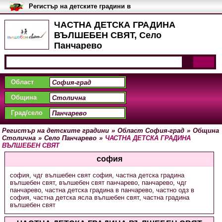
Регистър на детските градини в
България
ЧАСТНА ДЕТСКА ГРАДИНА
ВЪЛШЕБЕН СВЯТ, Село
Панчарево
Област
Община
Град/село
Регистър на детските градини
»
Област София-град
»
Община
Столична
»
Село Панчарево
»
ЧАСТНА ДЕТСКА ГРАДИНА
ВЪЛШЕБЕН СВЯТ
софия
софия
,
чдг вълшебен свят софия
,
частна детска градина
вълшебен свят
,
вълшебен свят панчарево
,
панчарево
,
чдг
панчарево
,
частна детска градина в панчарево
,
частно одз в
софия
,
частна детска ясла вълшебен свят
,
частна градина
вълшебен свят