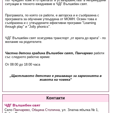
път чуждият език и го прилагат и усъвършенстват в непринудени
ситуации в тяхното ежедневие в ЧДГ Вълшебен свят.
Програмата, по която се работи, е авторска и е съобразена с
програмата за обучение утвърдена от МОМН. Освен това е
съобразена и с утвърдените ефективни програми "Learning
through play" и "Jolly phonics".
ЧДГ Вълшебен свят осигурява транспорт „от врата до врата“ - по
желание на родителите.
Частна детска градина Вълшебен свят, Панчарево
работи
със следното работно време:
От 08:00 до 18:00 часа
„Щастливото детство е решаващо за хармонията в
живота на човека“
Контакти
ЧДГ Вълшебен свят
Село
Панчарево
,
Община Столична
,
ул. Златна ябълка № 1,