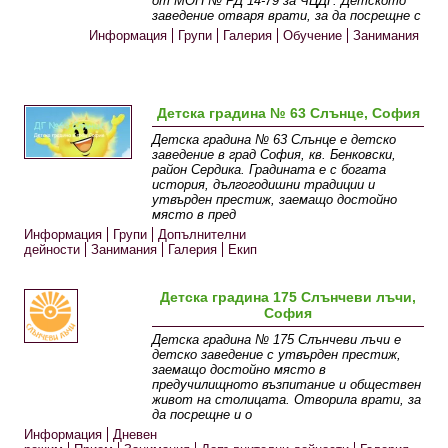
от МОН № РД 14-79 за ЧЦДГ. Детското
заведение отваря врати, за да посрещне с
Информация
Групи
Галерия
Обучение
Занимания
Детска градина № 63 Слънце, София
Детска градина № 63 Слънце е детско
заведение в град София, кв. Бенковски,
район Сердика. Градината е с богата
история, дългогодишни традиции и
утвърден престиж, заемащо достойно
място в пред
Информация
Групи
Допълнителни
дейности
Занимания
Галерия
Екип
Детска градина 175 Слънчеви лъчи,
София
Детска градина № 175 Слънчеви лъчи e
детско заведение с утвърден престиж,
заемащо достойно място в
предучилищното възпитание и обществен
живот на столицата. Отворила врати, за
да посрещне и о
Информация
Дневен