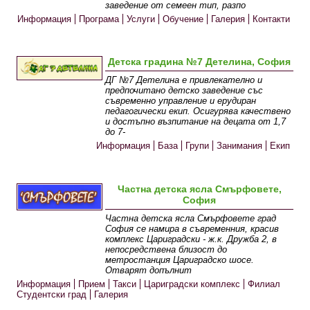
заведение от семеен тип, разпо
Информация
Програма
Услуги
Обучение
Галерия
Контакти
Детска градина №7 Детелина, София
ДГ №7 Детелина е привлекателно и
предпочитано детско заведение със
съвременно управление и ерудиран
педагогически екип. Осигурява качествено
и достъпно възпитание на децата от 1,7
до 7-
Информация
База
Групи
Занимания
Екип
Частна детска ясла Смърфовете,
София
Частна детска ясла Смърфовете град
София се намира в съвременния, красив
комплекс Цариградски - ж.к. Дружба 2, в
непосредствена близост до
метростанция Цариградско шосе.
Отварят допълнит
Информация
Прием
Такси
Цариградски комплекс
Филиал
Студентски град
Галерия