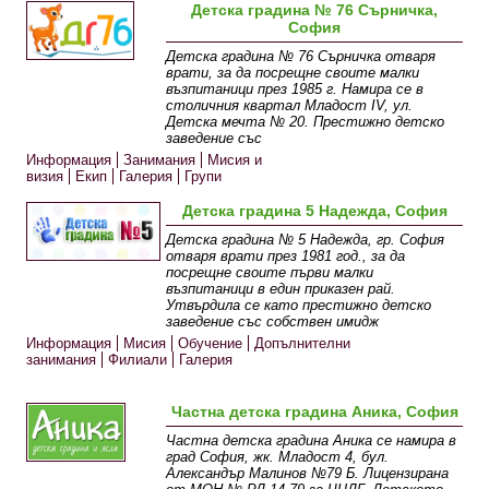
Детска градина № 76 Сърничка,
София
Детска градина № 76 Сърничка отваря
врати, за да посрещне своите малки
възпитаници през 1985 г. Намира се в
столичния квартал Младост IV, ул.
Детска мечта № 20. Престижно детско
заведение със
Информация
Занимания
Мисия и
визия
Екип
Галерия
Групи
Детска градина 5 Надежда, София
Детска градина № 5 Надежда, гр. София
отваря врати през 1981 год., за да
посрещне своите първи малки
възпитаници в един приказен рай.
Утвърдила се като престижно детско
заведение със собствен имидж
Информация
Мисия
Обучение
Допълнителни
занимания
Филиали
Галерия
Частна детска градина Аника, София
Частна детска градина Аника се намира в
град София, жк. Младост 4, бул.
Александър Малинов №79 Б. Лицензирана