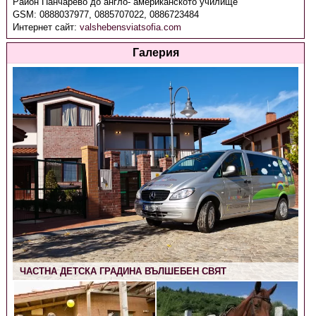
Район Панчарево до англо- американското училище
GSM:
0888037977, 0885707022, 0886723484
Интернет сайт:
valshebensviatsofia.com
Галерия
ЧАСТНА ДЕТСКА ГРАДИНА ВЪЛШЕБЕН СВЯТ
ЧАСТНА ДЕТСКА ГРАДИНА ВЪЛШЕБЕН СВЯТ