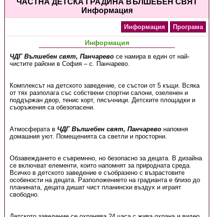
ЧАСТНА ДЕТСКА ГРАДИНА ВЪЛШЕБЕН СВЯТ
Информация
Информация
Програма
Информация
ЧДГ Вълшебен свят, Панчарево
се намира в един от най-
чистите райони в София – с. Панчарево.
Комплексът на детското заведение, се състои от 5 къщи. Всяка
от тях разполага със собствени спортни салони, озеленен и
поддържан двор, тенис корт, пясъчници. Детските площадки и
съоръжения са обезопасени.
Атмосферата в
ЧДГ Вълшебен свят, Панчарево
напомня
домашния уют. Помещенията са светли и просторни.
Обзавеждането е съвремнно, но безопасно за децата. В дизайна
се включват елементи, които напомнят за природната среда.
Всичко в детското заведение е съобразено с възрастовите
особености на децата. Разположението на градианта е близо до
планината, децата дишат чист планински въздух и играят
свободно.
Детското заведение се охранява 24 часа с жива охрана и видео