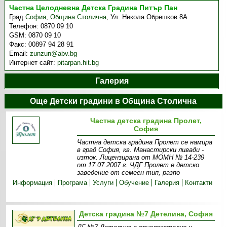
Частна Целодневна Детска Градина Питър Пан
Град
София
,
Община Столична
,
Ул. Никола Обрешков 8А
Телефон:
0870 09 10
GSM:
0870 09 10
Факс:
00897 94 28 91
Email:
zunzun@abv.bg
Интернет сайт:
pitarpan.hit.bg
Галерия
Още Детски градини в Община Столична
Частна детска градина Пролет,
София
Частна детска градина Пролет се намира
в град София, кв. Манастирски ливади -
изток. Лицензирана от МОМН № 14-239
от 17.07.2007 г. ЧДГ Пролет е детско
заведение от семеен тип, разпо
Информация
Програма
Услуги
Обучение
Галерия
Контакти
Детска градина №7 Детелина, София