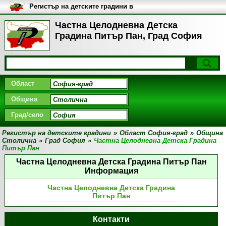
Регистър на детските градини в
България
Частна Целодневна Детска
Градина Питър Пан, Град София
Област
Община
Град/село
Регистър на детските градини
»
Област София-град
»
Община
Столична
»
Град София
»
Частна Целодневна Детска Градина
Питър Пан
Частна Целодневна Детска Градина Питър Пан
Информация
Частна Целодневна Детска Градина
Питър Пан
Контакти