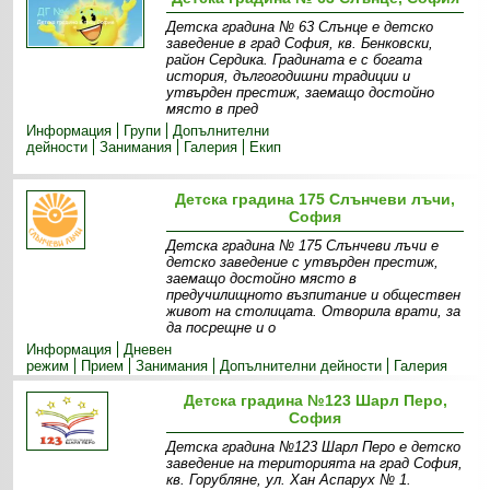
Детска градина № 63 Слънце е детско
заведение в град София, кв. Бенковски,
район Сердика. Градината е с богата
история, дългогодишни традиции и
утвърден престиж, заемащо достойно
място в пред
Информация
Групи
Допълнителни
дейности
Занимания
Галерия
Екип
Детска градина 175 Слънчеви лъчи,
София
Детска градина № 175 Слънчеви лъчи e
детско заведение с утвърден престиж,
заемащо достойно място в
предучилищното възпитание и обществен
живот на столицата. Отворила врати, за
да посрещне и о
Информация
Дневен
режим
Прием
Занимания
Допълнителни дейности
Галерия
Детска градина №123 Шарл Перо,
София
Детска градина №123 Шарл Перо е детско
заведение на територията на град София,
кв. Горубляне, ул. Хан Аспарух № 1.