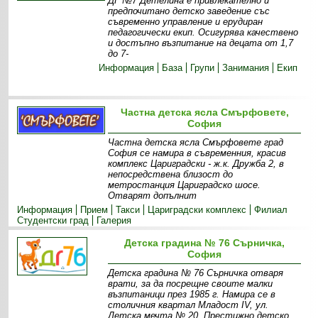
ДГ №7 Детелина е привлекателно и
предпочитано детско заведение със
съвременно управление и ерудиран
педагогически екип. Осигурява качествено
и достъпно възпитание на децата от 1,7
до 7-
Информация
База
Групи
Занимания
Екип
Частна детска ясла Смърфовете,
София
Частна детска ясла Смърфовете град
София се намира в съвременния, красив
комплекс Цариградски - ж.к. Дружба 2, в
непосредствена близост до
метростанция Цариградско шосе.
Отварят допълнит
Информация
Прием
Такси
Цариградски комплекс
Филиал
Студентски град
Галерия
Детска градина № 76 Сърничка,
София
Детска градина № 76 Сърничка отваря
врати, за да посрещне своите малки
възпитаници през 1985 г. Намира се в
столичния квартал Младост IV, ул.
Детска мечта № 20. Престижно детско