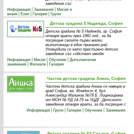
заведение със
Информация
Занимания
Мисия и
визия
Екип
Галерия
Групи
Детска градина 5 Надежда, София
Детска градина № 5 Надежда, гр. София
отваря врати през 1981 год., за да
посрещне своите първи малки
възпитаници в един приказен рай.
Утвърдила се като престижно детско
заведение със собствен имидж
Информация
Мисия
Обучение
Допълнителни
занимания
Филиали
Галерия
Частна детска градина Аника, София
Частна детска градина Аника се намира в
град София, жк. Младост 4, бул.
Александър Малинов №79 Б. Лицензирана
от МОН № РД 14-79 за ЧЦДГ. Детското
заведение отваря врати, за да посрещне с
Информация
Групи
Галерия
Обучение
Занимания
Детска градина № 63 Слънце, София