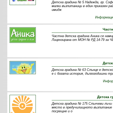
Детска градина № 5 Надежда, гр. Софи
малки възпитаници в един приказен р
имидж
Информаци
Частн
Частна детска градина Аника се намир
Лицензирана от МОН № РД 14-79 за ЧЦ
Детск
Детска градина № 63 Слънце е детско 
е с богата история, дългогодишни тр
Инфор
Детска г
Детска градина № 175 Слънчеви лъчи 
място в предучилищното възпитание 
посрещне и о