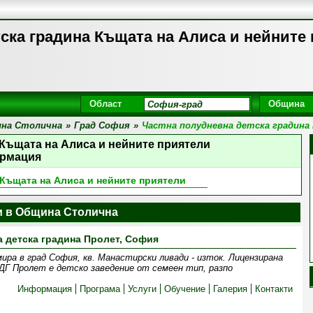
ска градина Къщата на Алиса и нейните
Област
Община
на Столична
»
Град София
»
Частна полудневна детска градина
 Къщата на Алиса и нейните приятели
рмация
 Къщата на Алиса и нейните приятели
и в Община Столична
а детска градина Пролет, София
ра в град София, кв. Манастирски ливади - изток. Лицензирана
ДГ Пролет е детско заведение от семеен тип, разпо
Информация
Програма
Услуги
Обучение
Галерия
Контакти