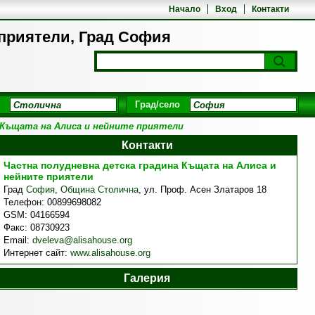
Начало
Вход
Контакти
 приятели, Град София
Град/село
 Къщата на Алиса и нейните приятели
Контакти
Частна полудневна детска градина Къщата на Алиса и
нейните приятели
Град
София
,
Община Столична
,
ул. Проф. Асен Златаров 18
Телефон:
00899698082
GSM:
04166594
Факс:
08730923
Email:
dveleva@alisahouse.org
Интернет сайт:
www.alisahouse.org
Галерия