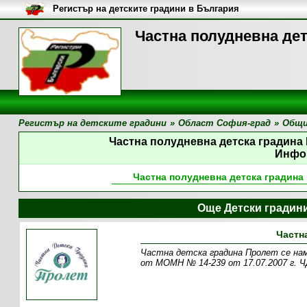
Регистър на детските градини в България
Частна полудневна дет
Регистър на детските градини
»
Област София-град
»
Общи
Частна полудневна детска градина
Инфо
Частна полудневна детска градина
Още Детски градин
Частн
Частна детска градина Пролет се нами
от МОМН № 14-239 от 17.07.2007 г. Ч