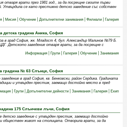
я отваря врати през 1981 год., за да посрещне своите първи
ай. Утвърдила се като престижно детско заведение със собствен
я
Мисия
Обучение
Допълнителни занимания
Филиали
Галерия
а детска градина Аника, София
а в град София, жк. Младост 4, бул. Александър Малинов №79 Б.
ДГ. Детското заведение отваря врати, за да посрещне с
Информация
Групи
Галерия
Обучение
Занимания
а градина № 63 Слънце, София
заведение в град София, кв. Бенковски, район Сердика. Градината
адиции и утвърден престиж, заемащо достойно място в пред
мация
Групи
Допълнителни дейности
Занимания
Галерия
Екип
радина 175 Слънчеви лъчи, София
e детско заведение с утвърден престиж, заемащо достойно
и обществен живот на столицата. Отворила врати, за да