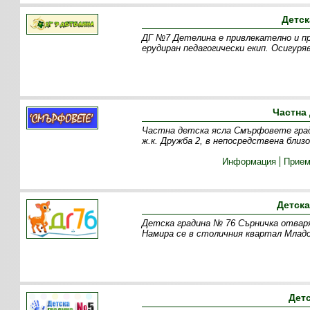
Детск
ДГ №7 Детелина е привлекателно и пр
ерудиран педагогически екип. Осигуря
Частна
Частна детска ясла Смърфовете град 
ж.к. Дружба 2, в непосредствена бл
Информация
Прие
Детска
Детска градина № 76 Сърничка отваря
Намира се в столичния квартал Младо
Дет