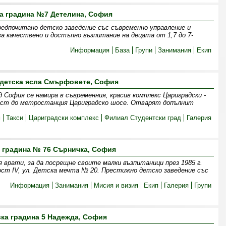
а градина №7 Детелина, София
едпочитано детско заведение със съвременно управление и
ва качествено и достъпно възпитание на децата от 1,7 до 7-
Информация
База
Групи
Занимания
Екип
 детска ясла Смърфовете, София
София се намира в съвременния, красив комплекс Цариградски -
изост до метростанция Цариградско шосе. Отварят допълнит
м
Такси
Цариградски комплекс
Филиал Студентски град
Галерия
 градина № 76 Сърничка, София
 врати, за да посрещне своите малки възпитаници през 1985 г.
ст IV, ул. Детска мечта № 20. Престижно детско заведение със
Информация
Занимания
Мисия и визия
Екип
Галерия
Групи
ска градина 5 Надежда, София