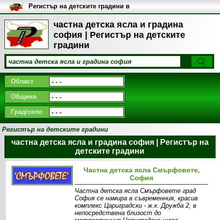
Регистър на детските градини в
България
частна детска ясла и градина
софия | Регистър на детските
градини
Област
Община
Град/село
Регистър на детските градини
частна детска ясла и градина софия | Регистър на
детските градини
Частна детска ясла Смърфовете,
София
Частна детска ясла Смърфовете град
София се намира в съвременния, красив
комплекс Цариградски - ж.к. Дружба 2, в
непосредствена близост до