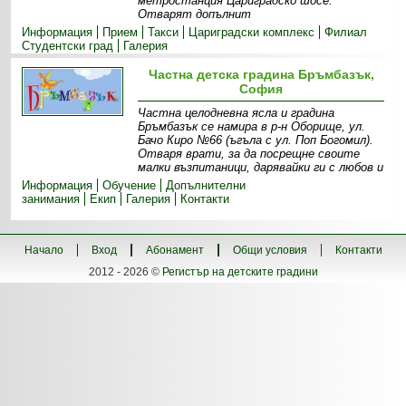
метростанция Цариградско шосе.
Отварят допълнит
Информация
Прием
Такси
Цариградски комплекс
Филиал
Студентски град
Галерия
Частна детска градина Бръмбазък,
София
Частна целодневна ясла и градина
Бръмбазък се намира в р-н Оборище, ул.
Бачо Киро №66 (ъгъла с ул. Поп Богомил).
Отваря врати, за да посрещне своите
малки възпитаници, дарявайки ги с любов и
Информация
Обучение
Допълнителни
занимания
Екип
Галерия
Контакти
Начало
Вход
Абонамент
Общи условия
Контакти
2012 - 2026 ©
Регистър на детските градини