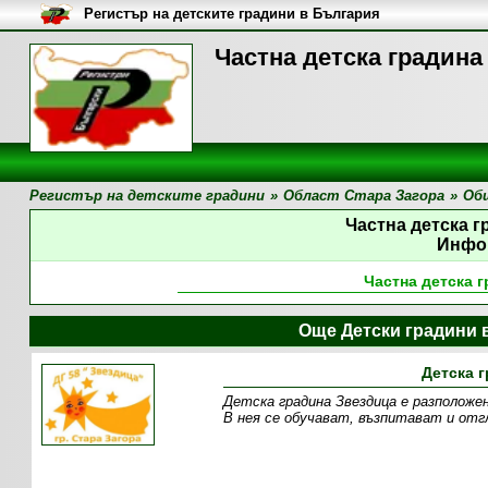
Регистър на детските градини в България
Частна детска градина
Регистър на детските градини
»
Област Стара Загора
»
Об
Частна детска 
Инфо
Частна детска 
Още Детски градини 
Детска г
Детска градина Звездица е разположен
В нея се обучават, възпитават и отг