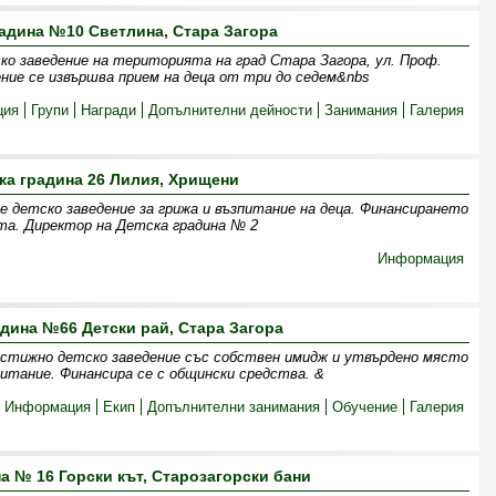
радина №10 Светлина, Стара Загора
о заведение на територията на град Стара Загора, ул. Проф.
ние се извършва прием на деца от три до седем&nbs
ция
Групи
Награди
Допълнителни дейности
Занимания
Галерия
ка градина 26 Лилия, Хрищени
е детско заведение за грижа и възпитание на деца. Финансирането
та. Директор на Детска градина № 2
Информация
адина №66 Детски рай, Стара Загора
естижно детско заведение със собствен имидж и утвърдено място
итание. Финансира се с общински средства. &
Информация
Екип
Допълнителни занимания
Обучение
Галерия
а № 16 Горски кът, Старозагорски бани