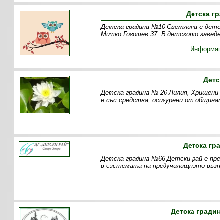
Детска г
Детска градина №10 Светлина е детск
Митко Гогошев 37. В детското заведе
Информа
Детс
Детска градина № 26 Лилия, Хрищени 
е със средства, осигурени от община
Детска гр
Детска градина №66 Детски рай е пр
в системата на предучилищното възп
Детска градин