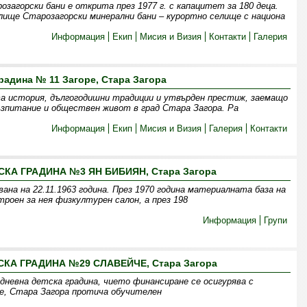
загорски бани е открита през 1977 г. с капацитет за 180 деца.
лище Старозагорски минерални бани – курортно селище с национа
Информация
Екип
Мисия и Визия
Контакти
Галерия
радина № 11 Загоре, Стара Загора
та история, дългогодишни традиции и утвърден престиж, заемащо
зпитание и обществен живот в град Стара Загора. Ра
Информация
Екип
Мисия и Визия
Галерия
Контакти
КА ГРАДИНА №3 ЯН БИБИЯН, Стара Загора
вана на 22.11.1963 година. През 1970 година материалната база на
роен за нея физкултурен салон, а през 198
Информация
Групи
КА ГРАДИНА №29 СЛАВЕЙЧЕ, Стара Загора
дневна детска градина, чието финансиране се осигурява с
е, Стара Загора протича обучителен