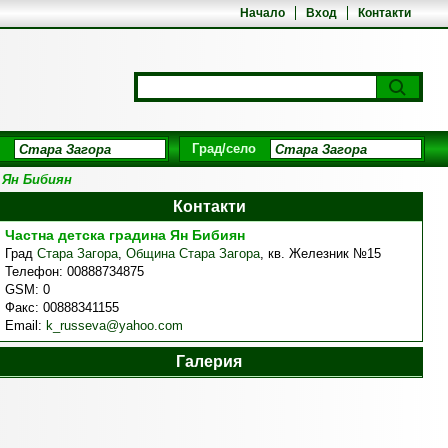
Начало
Вход
Контакти
Град/село
 Ян Бибиян
Контакти
Частна детска градина Ян Бибиян
Град
Стара Загора
,
Община Стара Загора
,
кв. Железник №15
Телефон:
00888734875
GSM:
0
Факс:
00888341155
Email:
k_russeva@yahoo.com
Галерия