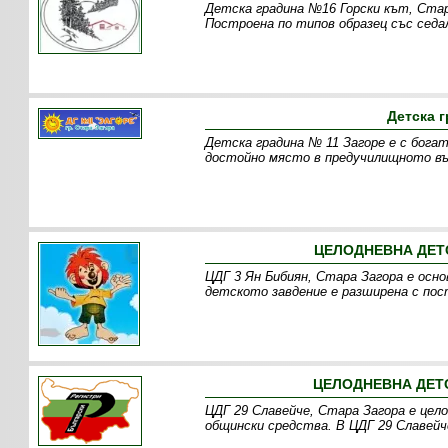
Детска градина №16 Горски кът, Старо
Построена по типов образец със седа
Детска г
Детска градина № 11 Загоре е с бога
достойно място в предучилищното въ
ЦЕЛОДНЕВНА ДЕТС
ЦДГ 3 Ян Бибиян, Стара Загора е осно
детското завдение е разширена с пост
ЦЕЛОДНЕВНА ДЕТС
ЦДГ 29 Славейче, Стара Загора е цело
общински средства. В ЦДГ 29 Славейч