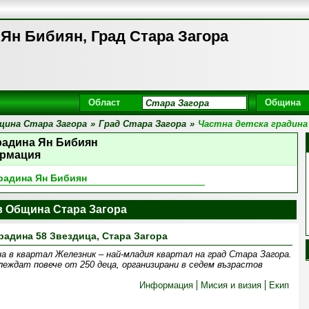
 Ян Бибиян, Град Стара Загора
Област
Община
щина Стара Загора
»
Град Стара Загора
»
Частна детска градина
градина Ян Бибиян
рмация
градина Ян Бибиян
в Община Стара Загора
радина 58 Звездица, Стара Загора
а в квартал Железник – най-младия квартал на град Стара Загора.
леждат повече от 250 деца, организирани в седем възрастов
Информация
Мисия и визия
Екип