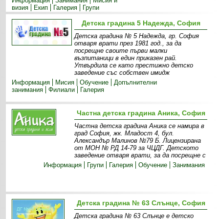
Информация
Занимания
Мисия и
визия
Екип
Галерия
Групи
Детска градина 5 Надежда, София
Детска градина № 5 Надежда, гр. София
отваря врати през 1981 год., за да
посрещне своите първи малки
възпитаници в един приказен рай.
Утвърдила се като престижно детско
заведение със собствен имидж
Информация
Мисия
Обучение
Допълнителни
занимания
Филиали
Галерия
Частна детска градина Аника, София
Частна детска градина Аника се намира в
град София, жк. Младост 4, бул.
Александър Малинов №79 Б. Лицензирана
от МОН № РД 14-79 за ЧЦДГ. Детското
заведение отваря врати, за да посрещне с
Информация
Групи
Галерия
Обучение
Занимания
Детска градина № 63 Слънце, София
Детска градина № 63 Слънце е детско