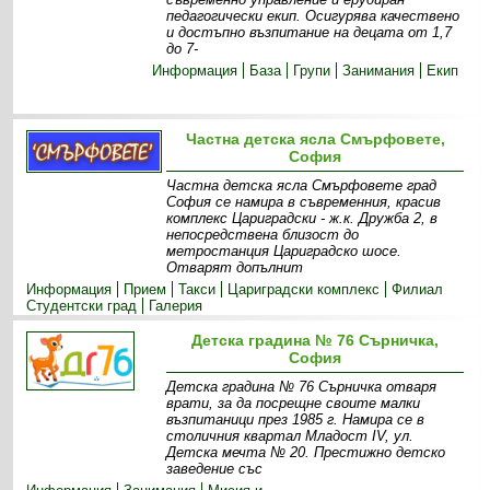
педагогически екип. Осигурява качествено
и достъпно възпитание на децата от 1,7
до 7-
Информация
База
Групи
Занимания
Екип
Частна детска ясла Смърфовете,
София
Частна детска ясла Смърфовете град
София се намира в съвременния, красив
комплекс Цариградски - ж.к. Дружба 2, в
непосредствена близост до
метростанция Цариградско шосе.
Отварят допълнит
Информация
Прием
Такси
Цариградски комплекс
Филиал
Студентски град
Галерия
Детска градина № 76 Сърничка,
София
Детска градина № 76 Сърничка отваря
врати, за да посрещне своите малки
възпитаници през 1985 г. Намира се в
столичния квартал Младост IV, ул.
Детска мечта № 20. Престижно детско
заведение със