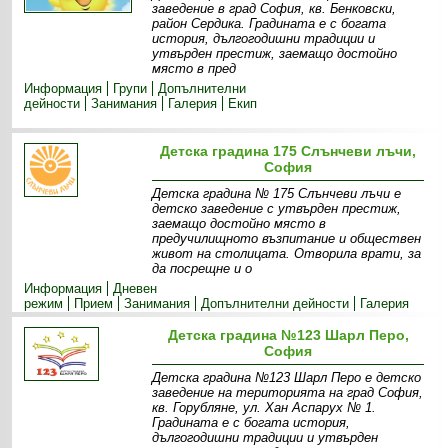
заведение в град София, кв. Бенковски,
район Сердика. Градината е с богата
история, дългогодишни традиции и
утвърден престиж, заемащо достойно
място в пред
Информация
Групи
Допълнителни
дейности
Занимания
Галерия
Екип
Детска градина 175 Слънчеви лъчи,
София
Детска градина № 175 Слънчеви лъчи e
детско заведение с утвърден престиж,
заемащо достойно място в
предучилищното възпитание и обществен
живот на столицата. Отворила врати, за
да посрещне и о
Информация
Дневен
режим
Прием
Занимания
Допълнителни дейности
Галерия
Детска градина №123 Шарл Перо,
София
Детска градина №123 Шарл Перо е детско
заведение на територията на град София,
кв. Горубляне, ул. Хан Аспарух № 1.
Градината е с богата история,
дългогодишни традиции и утвърден