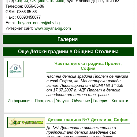
Град
София
,
Община Столична
,
бул. Александър Пушкин 63
Телефон:
0856-85-86
GSM:
0856-85-86
Факс:
00898458077
Email:
boyana_centre@abv.bg
Интернет сайт:
www.boyana-bg.com
Галерия
Още Детски градини в Община Столична
Частна детска градина Пролет,
София
Частна детска градина Пролет се намира
в град София, кв. Манастирски ливади -
изток. Лицензирана от МОМН № 14-239
от 17.07.2007 г. ЧДГ Пролет е детско
заведение от семеен тип, разпо
Информация
Програма
Услуги
Обучение
Галерия
Контакти
Детска градина №7 Детелина, София
ДГ №7 Детелина е привлекателно и
предпочитано детско заведение със
съвременно управление и ерудиран