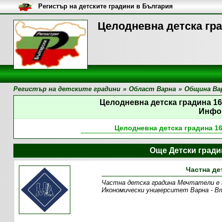
Регистър на детските градини в България
Целодневна детска гр
Регистър на детските градини
»
Област Варна
»
Община Ва
Целодневна детска градина 1
Инфо
Целодневна детска градина 1
Още Детски град
Частна де
Частна детска градина Мечтатели е пр
Икономически университет Варна - В