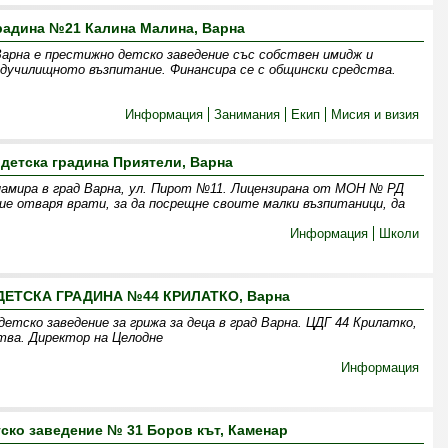
радина №21 Калина Малина, Варна
арна е престижно детско заведение със собствен имидж и
дучилищното възпитание. Финансира се с общински средства.
Информация
Занимания
Екип
Мисия и визия
 детска градина Приятели, Варна
намира в град Варна, ул. Пирот №11. Лицензирана от МОН № РД
ние отваря врати, за да посрещне своите малки възпитаници, да
Информация
Школи
ЕТСКА ГРАДИНА №44 КРИЛАТКО, Варна
детско заведение за грижа за деца в град Варна. ЦДГ 44 Крилатко,
тва. Директор на Целодне
Информация
ско заведение № 31 Боров кът, Каменар