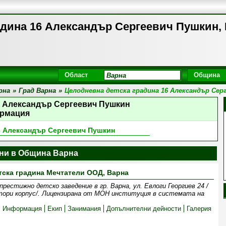
адина 16 Александър Сергеевич Пушкин, 
Област
Община
рна
»
Град Варна
»
Целодневна детска градина 16 Александър Сер
6 Александър Сергеевич Пушкин
рмация
6 Александър Сергеевич Пушкин
ини в Община Варна
тска градина Мечтатели ООД, Варна
естижно детско заведение в гр. Варна, ул. Евлоги Георгиев 24 /
тори корпус/. Лицензирана от МОН институция в системата на
Информация
Екип
Занимания
Допълнителни дейности
Галерия