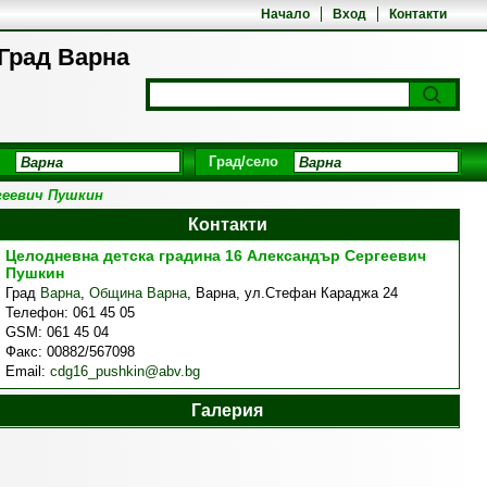
Начало
Вход
Контакти
Град Варна
Град/село
геевич Пушкин
Контакти
Целодневна детска градина 16 Александър Сергеевич
Пушкин
Град
Варна
,
Община Варна
,
Варна, ул.Стефан Караджа 24
Телефон:
061 45 05
GSM:
061 45 04
Факс:
00882/567098
Email:
cdg16_pushkin@abv.bg
Галерия