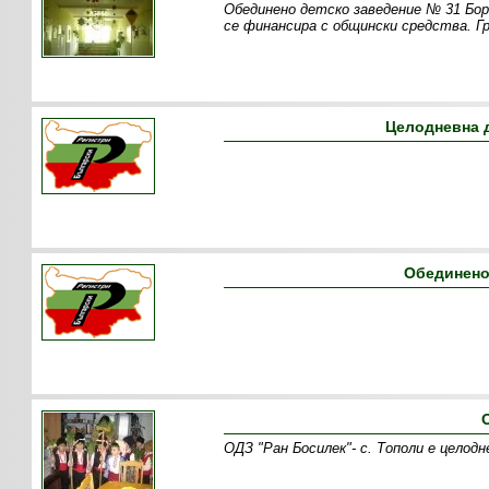
Обединено детско заведение № 31 Бор
се финансира с общински средства. Г
Целодневна д
Обединено
ОДЗ "Ран Босилек"- с. Тополи е целод