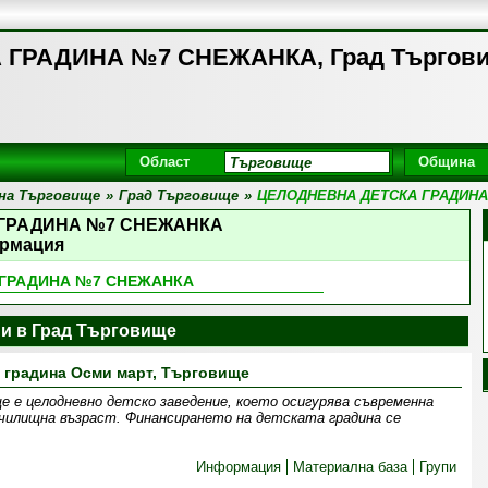
ГРАДИНА №7 СНЕЖАНКА, Град Търгов
Област
Община
на Търговище
»
Град Търговище
»
ЦЕЛОДНЕВНА ДЕТСКА ГРАДИН
 ГРАДИНА №7 СНЕЖАНКА
рмация
 ГРАДИНА №7 СНЕЖАНКА
ни в Град Търговище
 градина Осми март, Търговище
 е целодневно детско заведение, което осигурява съвременна
училищна възраст. Финансирането на детската градина се
Информация
Материална база
Групи