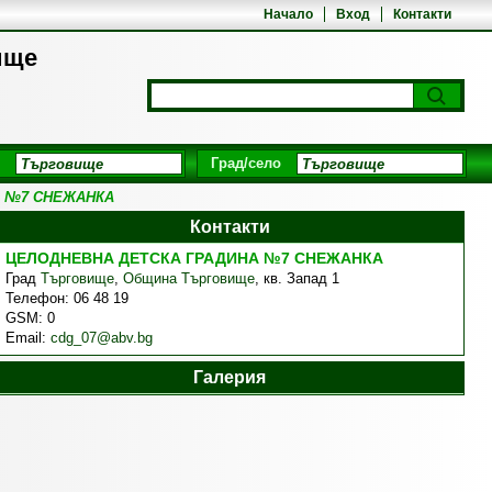
Начало
Вход
Контакти
ище
Град/село
А №7 СНЕЖАНКА
Контакти
ЦЕЛОДНЕВНА ДЕТСКА ГРАДИНА №7 СНЕЖАНКА
Град
Търговище
,
Община Търговище
,
кв. Запад 1
Телефон:
06 48 19
GSM:
0
Email:
cdg_07@abv.bg
Галерия