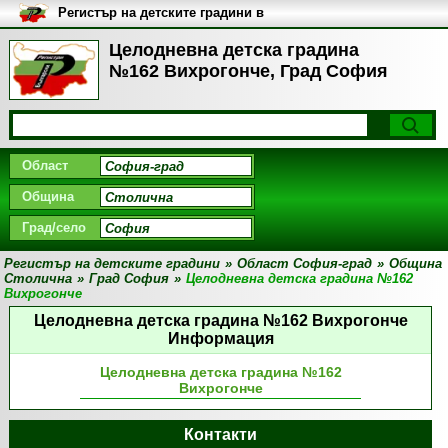
Регистър на детските градини в
България
Целодневна детска градина
№162 Вихрогонче, Град София
Област
Община
Град/село
Регистър на детските градини
»
Област София-град
»
Община
Столична
»
Град София
»
Целодневна детска градина №162
Вихрогонче
Целодневна детска градина №162 Вихрогонче
Информация
Целодневна детска градина №162
Вихрогонче
Контакти