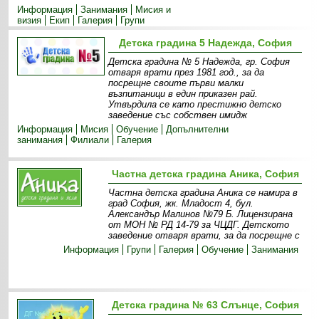
Информация
Занимания
Мисия и
визия
Екип
Галерия
Групи
Детска градина 5 Надежда, София
Детска градина № 5 Надежда, гр. София
отваря врати през 1981 год., за да
посрещне своите първи малки
възпитаници в един приказен рай.
Утвърдила се като престижно детско
заведение със собствен имидж
Информация
Мисия
Обучение
Допълнителни
занимания
Филиали
Галерия
Частна детска градина Аника, София
Частна детска градина Аника се намира в
град София, жк. Младост 4, бул.
Александър Малинов №79 Б. Лицензирана
от МОН № РД 14-79 за ЧЦДГ. Детското
заведение отваря врати, за да посрещне с
Информация
Групи
Галерия
Обучение
Занимания
Детска градина № 63 Слънце, София