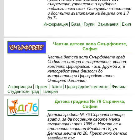
съвременно управление и ерудиран
педагогически екип. Осигурява качествено
и достъпно възпитание на децата от 1,7
до 7-
Информация
База
Групи
Занимания
Екип
Частна детска ясла Смърфовете,
София
Частна детска ясла Смърфовете град
София се намира в съвременния, красив
комплекс Цариградски - ж.к. Дружба 2, в
непосредствена близост до
метростанция Цариградско шосе.
Отварят допълнит
Информация
Прием
Такси
Цариградски комплекс
Филиал
Студентски град
Галерия
Детска градина № 76 Сърничка,
София
Детска градина № 76 Сърничка отваря
врати, за да посрещне своите малки
възпитаници през 1985 г. Намира се в
столичния квартал Младост IV, ул.
Детска мечта № 20. Престижно детско
заведение със