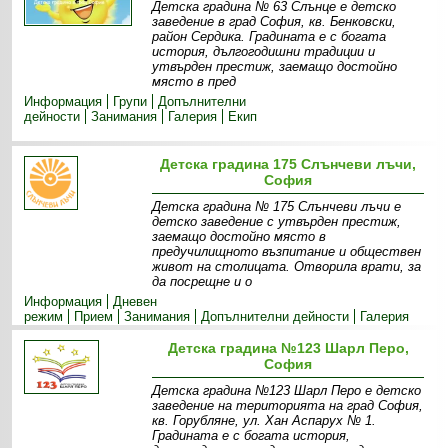
Детска градина № 63 Слънце е детско
заведение в град София, кв. Бенковски,
район Сердика. Градината е с богата
история, дългогодишни традиции и
утвърден престиж, заемащо достойно
място в пред
Информация
Групи
Допълнителни
дейности
Занимания
Галерия
Екип
Детска градина 175 Слънчеви лъчи,
София
Детска градина № 175 Слънчеви лъчи e
детско заведение с утвърден престиж,
заемащо достойно място в
предучилищното възпитание и обществен
живот на столицата. Отворила врати, за
да посрещне и о
Информация
Дневен
режим
Прием
Занимания
Допълнителни дейности
Галерия
Детска градина №123 Шарл Перо,
София
Детска градина №123 Шарл Перо е детско
заведение на територията на град София,
кв. Горубляне, ул. Хан Аспарух № 1.
Градината е с богата история,