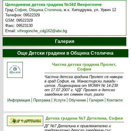
Целодневна детска градина №162 Вихрогонче
Град
София
,
Община Столична
,
ж.к. Хиподрума, ул. Урвич 12
Телефон:
09522329
GSM:
09522329
Факс:
09523130
Email:
vihrogonche_cdg162@abv,bg
Галерия
Още Детски градини в Община Столична
Частна детска градина Пролет,
София
Частна детска градина Пролет се намира
в град София, кв. Манастирски ливади -
изток. Лицензирана от МОМН № 14-239
от 17.07.2007 г. ЧДГ Пролет е детско
заведение от семеен тип, разпо
Информация
Програма
Услуги
Обучение
Галерия
Контакти
Детска градина №7 Детелина, София
ДГ №7 Детелина е привлекателно и
предпочитано детско заведение със