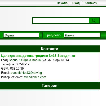
Начало
Вход
Контакти
Град/село
Контакти
Целодневна детска градина №13 Звездичка
Град
Варна
,
Община Варна
,
ул. Ж. Кюри № 14
Телефон:
062-18-19
GSM:
062-18-39
Email:
zvezdichka13@abv.bg
Интернет сайт:
zvezdichka.com
Галерия