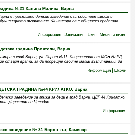
радина №21 Калина Малина, Варна
арна е престижно детско заведение със собствен имидж и
дучилищното възпитание. Финансира се с общински средства.
Информация
Занимания
Екип
Мисия и визия
 детска градина Приятели, Варна
намира в град Варна, ул. Пирот №11. Лицензирана от МОН № РД
ние отваря врати, за да посрещне своите малки възпитаници, да
Информация
Школи
ЕТСКА ГРАДИНА №44 КРИЛАТКО, Варна
детско заведение за грижа за деца в град Варна. ЦДГ 44 Крилатко,
тва. Директор на Целодне
Информация
ско заведение № 31 Боров кът, Каменар