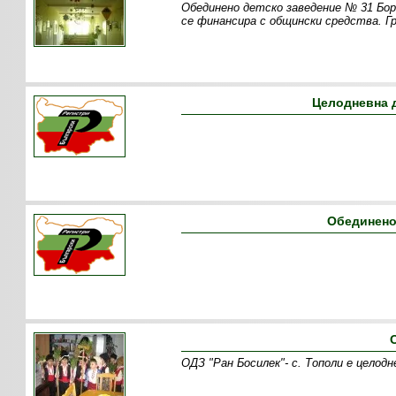
Обединено детско заведение № 31 Бор
се финансира с общински средства. Г
Целодневна д
Обединено
ОДЗ "Ран Босилек"- с. Тополи е целод