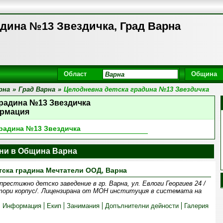
адина №13 Звездичка, Град Варна
Област
Община
рна
»
Град Варна
»
Целодневна детска градина №13 Звездичка
градина №13 Звездичка
рмация
градина №13 Звездичка
ини в Община Варна
тска градина Мечтатели ООД, Варна
естижно детско заведение в гр. Варна, ул. Евлоги Георгиев 24 /
тори корпус/. Лицензирана от МОН институция в системата на
Информация
Екип
Занимания
Допълнителни дейности
Галерия