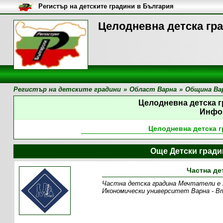
Регистър на детските градини в България
Целодневна детска гр
Регистър на детските градини
»
Област Варна
»
Община Ва
Целодневна детска 
Инфо
Целодневна детска 
Още Детски град
Частна де
Частна детска градина Мечтатели е пр
Икономически университет Варна - В