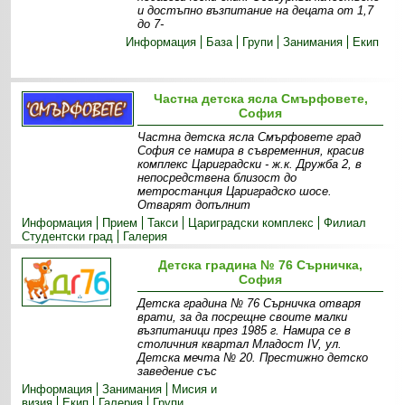
и достъпно възпитание на децата от 1,7
до 7-
Информация
База
Групи
Занимания
Екип
Частна детска ясла Смърфовете,
София
Частна детска ясла Смърфовете град
София се намира в съвременния, красив
комплекс Цариградски - ж.к. Дружба 2, в
непосредствена близост до
метростанция Цариградско шосе.
Отварят допълнит
Информация
Прием
Такси
Цариградски комплекс
Филиал
Студентски град
Галерия
Детска градина № 76 Сърничка,
София
Детска градина № 76 Сърничка отваря
врати, за да посрещне своите малки
възпитаници през 1985 г. Намира се в
столичния квартал Младост IV, ул.
Детска мечта № 20. Престижно детско
заведение със
Информация
Занимания
Мисия и
визия
Екип
Галерия
Групи