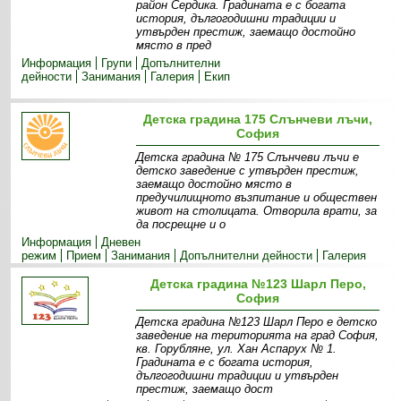
район Сердика. Градината е с богата
история, дългогодишни традиции и
утвърден престиж, заемащо достойно
място в пред
Информация
Групи
Допълнителни
дейности
Занимания
Галерия
Екип
Детска градина 175 Слънчеви лъчи,
София
Детска градина № 175 Слънчеви лъчи e
детско заведение с утвърден престиж,
заемащо достойно място в
предучилищното възпитание и обществен
живот на столицата. Отворила врати, за
да посрещне и о
Информация
Дневен
режим
Прием
Занимания
Допълнителни дейности
Галерия
Детска градина №123 Шарл Перо,
София
Детска градина №123 Шарл Перо е детско
заведение на територията на град София,
кв. Горубляне, ул. Хан Аспарух № 1.
Градината е с богата история,
дългогодишни традиции и утвърден
престиж, заемащо дост