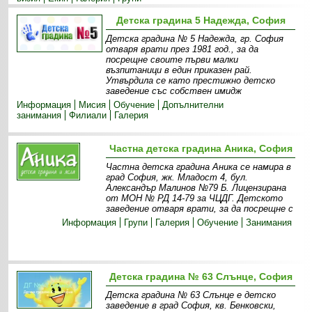
Детска градина 5 Надежда, София
Детска градина № 5 Надежда, гр. София
отваря врати през 1981 год., за да
посрещне своите първи малки
възпитаници в един приказен рай.
Утвърдила се като престижно детско
заведение със собствен имидж
Информация
Мисия
Обучение
Допълнителни
занимания
Филиали
Галерия
Частна детска градина Аника, София
Частна детска градина Аника се намира в
град София, жк. Младост 4, бул.
Александър Малинов №79 Б. Лицензирана
от МОН № РД 14-79 за ЧЦДГ. Детското
заведение отваря врати, за да посрещне с
Информация
Групи
Галерия
Обучение
Занимания
Детска градина № 63 Слънце, София
Детска градина № 63 Слънце е детско
заведение в град София, кв. Бенковски,