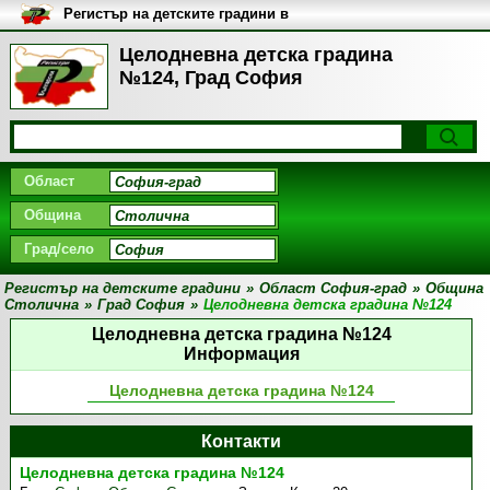
Регистър на детските градини в
България
Целодневна детска градина
№124, Град София
Област
Община
Град/село
Регистър на детските градини
»
Област София-град
»
Община
Столична
»
Град София
»
Целодневна детска градина №124
Целодневна детска градина №124
Информация
Целодневна детска градина №124
Контакти
Целодневна детска градина №124