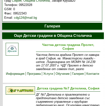
Град
София
,
Община Столична
,
Захари Круша20
Телефон:
09522028
GSM:
0
Факс:
09522343
Email:
cdg124@mail.bg
Галерия
Още Детски градини в Община Столична
Частна детска градина Пролет,
София
Частна детска градина Пролет се намира
в град София, кв. Манастирски ливади -
изток. Лицензирана от МОМН № 14-239
от 17.07.2007 г. ЧДГ Пролет е детско
заведение от семеен тип, разпо
Информация
Програма
Услуги
Обучение
Галерия
Контакти
Детска градина №7 Детелина, София
ДГ №7 Детелина е привлекателно и
предпочитано детско заведение със
съвременно управление и ерудиран
педагогически екип. Осигурява качествено