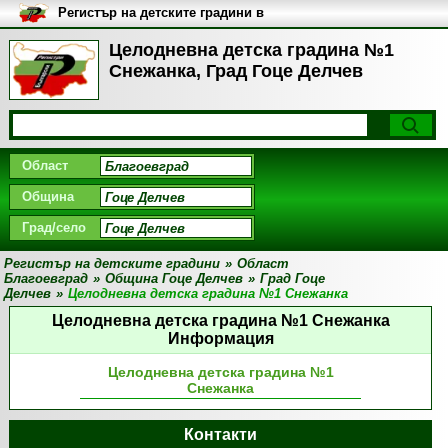
Регистър на детските градини в
България
Целодневна детска градина №1
Снежанка, Град Гоце Делчев
Област
Община
Град/село
Регистър на детските градини
»
Област
Благоевград
»
Община Гоце Делчев
»
Град Гоце
Делчев
»
Целодневна детска градина №1 Снежанка
Целодневна детска градина №1 Снежанка
Информация
Целодневна детска градина №1
Снежанка
Контакти