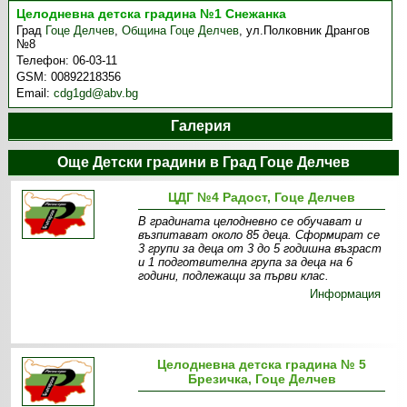
Целодневна детска градина №1 Снежанка
Град
Гоце Делчев
,
Община Гоце Делчев
,
ул.Полковник Дрангов
№8
Телефон:
06-03-11
GSM:
00892218356
Email:
cdg1gd@abv.bg
Галерия
Още Детски градини в Град Гоце Делчев
ЦДГ №4 Радост, Гоце Делчев
В градината целодневно се обучават и
възпитават около 85 деца. Сформират се
3 групи за деца от 3 до 5 годишна възраст
и 1 подготвителна група за деца на 6
години, подлежащи за първи клас.
Информация
Целодневна детска градина № 5
Брезичка, Гоце Делчев