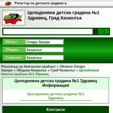
Регистър на детските градини в
България
Целодневна детска градина №1
Здравец, Град Казанлък
Област
Община
Град/село
Регистър на детските градини
»
Област Стара
Загора
»
Община Казанлък
»
Град Казанлък
»
Целодневна
детска градина №1 Здравец
Целодневна детска градина №1 Здравец
Информация
Целодневна детска градина №1
Здравец
Контакти