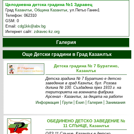
Целодневна детска градина №1 Здравец
Град
Казанлък
,
Община Казанлък
,
ул.Петьо Ганин1
Телефон:
062310
GSM:
0
Email:
cdg1kk@abv.bg
Интернет сайт:
zdravec-kz.org
Галерия
Още Детски градини в Град Казанлък
Детска градина № 7 Буратино,
Казанлък
Детска градина № 7 Буратино е детско
заведение в град Казнлък, бул. Розова
долина № 100. Създадена през 1933 г. на
територията на военната фабрика
Арсенал - Казанлък, за децата на работн
Информация
Групи
Екип
Галерия
Занимания
ОБЕДИНЕНО ДЕТСКО ЗАВЕДЕНИЕ №
11 СЛЪНЦЕ, Казанлък
ОДЗ 11 Слънце, Казанлък е детско