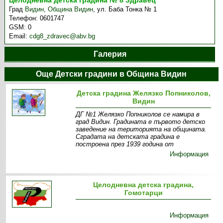
Целодневна детска градина № 8 Здравец
Град
Видин
,
Община Видин
,
ул. Баба Тонка № 1
Телефон:
0601747
GSM:
0
Email:
cdg8_zdravec@abv.bg
Галерия
Още Детски градини в Община Видин
Детска градина Желязко Попниколов,
Видин
ДГ №1 Желязко Попниколов се намира в
град Видин. Градината е първото детско
заведение на територията на общината.
Сградата на детската градина е
построена през 1939 година от
Информация
Целодневна детска градина,
Гомотарци
Информация