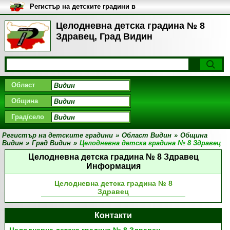
Регистър на детските градини в
България
Целодневна детска градина № 8
Здравец, Град Видин
Област
Община
Град/село
Регистър на детските градини
»
Област Видин
»
Община
Видин
»
Град Видин
»
Целодневна детска градина № 8 Здравец
Целодневна детска градина № 8 Здравец
Информация
Целодневна детска градина № 8
Здравец
Контакти