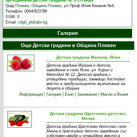
Целодневна детска градина № 5 Слънце
Град
Плевен
,
Община Плевен
,
ул.Проф.Илия Бешков №4
Телефон:
0064/823788
GSM:
0
Email:
cdg5_pl@abv.bg
Галерия
Още Детски градини в Община Плевен
Детска градина Малина, Ясен
Детска градина Малина е детско
заведение в село Ясен, ул. Кирил и
Методий № 12. Детска градина с
утвърдени традиции, заемащо достойно
място в предучилищното възпитание на
децата в община
Информация
Галерия
Екип
Занимания
Мисия и Визия
Детска градина Щастливо детство,
Мечка
Детска градина Щастливо детство село
Мечка е престижно детско заведение със
собствен имидж и утвърдено място в