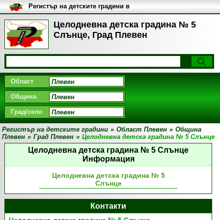
Регистър на детските градини в
България
Целодневна детска градина № 5
Слънце, Град Плевен
Област
Община
Град/село
Регистър на детските градини
»
Област Плевен
»
Община
Плевен
»
Град Плевен
»
Целодневна детска градина № 5 Слънце
Целодневна детска градина № 5 Слънце
Информация
Целодневна детска градина № 5
Слънце
Контакти