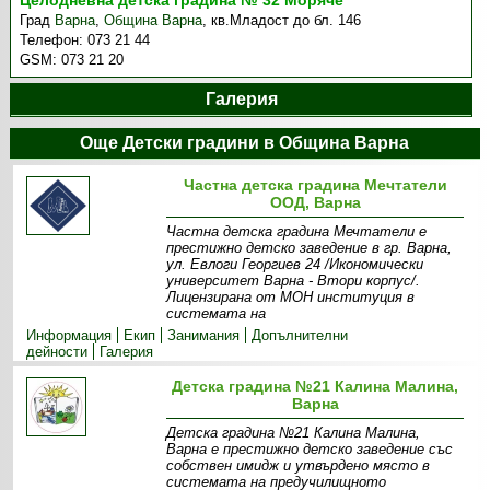
Целодневна детска градина № 32 Моряче
Град
Варна
,
Община Варна
,
кв.Младост до бл. 146
Телефон:
073 21 44
GSM:
073 21 20
Галерия
Още Детски градини в Община Варна
Частна детска градина Мечтатели
ООД, Варна
Частна детска градина Мечтатели е
престижно детско заведение в гр. Варна,
ул. Евлоги Георгиев 24 /Икономически
университет Варна - Втори корпус/.
Лицензирана от МОН институция в
системата на
Информация
Екип
Занимания
Допълнителни
дейности
Галерия
Детска градина №21 Калина Малина,
Варна
Детска градина №21 Калина Малина,
Варна е престижно детско заведение със
собствен имидж и утвърдено място в
системата на предучилищното