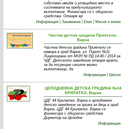
собствен имидж и утвърдено място в
системата на предучилищното
възпитание. Финансира се с общински
средства. Отваря вр
Информация
Занимания
Екип
Мисия и визия
Частна детска градина Приятели,
Варна
Частна детска градина Приятели се
намира в град Варна, ул. Пирот №11.
Лицензирана от МОН № РД 14-90 / 2014 за
ЧДГ. Детското заведение отваря врати,
за да посрещне своите малки
възпитаници, да
Информация
Школи
ЦЕЛОДНЕВНА ДЕТСКА ГРАДИНА №44
КРИЛАТКО, Варна
ЦДГ 44 Крилатко, Варна е целодневно
детско заведение за грижа за деца в град
Варна. ЦДГ 44 Крилатко, Варна се
финансира с общински средства.
Директор на Целодне
Информация