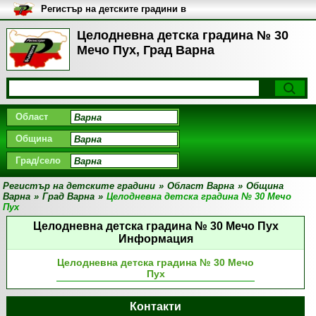
Регистър на детските градини в
България
Целодневна детска градина № 30
Мечо Пух, Град Варна
Област
Община
Град/село
Регистър на детските градини
»
Област Варна
»
Община
Варна
»
Град Варна
»
Целодневна детска градина № 30 Мечо
Пух
Целодневна детска градина № 30 Мечо Пух
Информация
Целодневна детска градина № 30 Мечо
Пух
Контакти