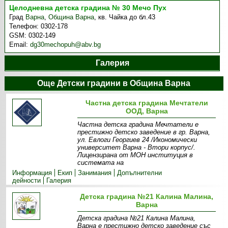
Целодневна детска градина № 30 Мечо Пух
Град
Варна
,
Община Варна
,
кв. Чайка до бл.43
Телефон:
0302-178
GSM:
0302-149
Email:
dg30mechopuh@abv.bg
Галерия
Още Детски градини в Община Варна
Частна детска градина Мечтатели
ООД, Варна
Частна детска градина Мечтатели е
престижно детско заведение в гр. Варна,
ул. Евлоги Георгиев 24 /Икономически
университет Варна - Втори корпус/.
Лицензирана от МОН институция в
системата на
Информация
Екип
Занимания
Допълнителни
дейности
Галерия
Детска градина №21 Калина Малина,
Варна
Детска градина №21 Калина Малина,
Варна е престижно детско заведение със