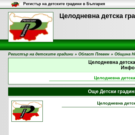
Регистър на детските градини в България
Целодневна детска гра
Регистър на детските градини
»
Област Плевен
»
Община Н
Целодневна детска
Инфо
Целодневна детска
Още Детски гради
Целодневна детс