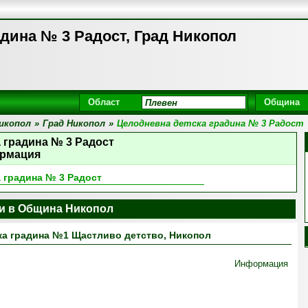
дина № 3 Радост, Град Никопол
Област
Община
икопол
»
Град Никопол
»
Целодневна детска градина № 3 Радост
 градина № 3 Радост
рмация
 градина № 3 Радост
ни в Община Никопол
ка градина №1 Щастливо детство, Никопол
Информация