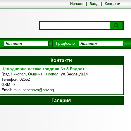
Начало
Вход
Контакти
Град/село
Контакти
Целодневна детска градина № 3 Радост
Град
Никопол
,
Община Никопол
,
ул.Веслец№14
Телефон:
02662
GSM:
0
Email:
ralia_bebenova@abv.bg
Галерия