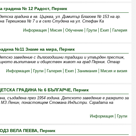
а градина № 12 Радост, Перник
етска градина в кв. Църква, ул. Димитър Благоев № 153 на гр.
ина Терешкова № 7 и в село Студена на ул. Стефан Ка
Информация
Мисия
Обучение
Групи
Екип
Галерия
радина №11 Знаме на мира, Перник
детско заведение с дългогодишни традиции и утвърден престиж,
щното възпитание и обществен живот на град Перник. Отвар
Информация
Групи
Галерия
Екип
Занимания
Мисия и визия
ЕТСКА ГРАДИНА № 6 БЪЛГАРЧЕ, Перник
ина, създадена през 1954 година. Детското заведение е разкрито за
 МЗ Ленин, понастоящем Стомана Индъстри. Сградата на
Информация
Групи
ОДЗ ВЕЛА ПЕЕВА, Перник