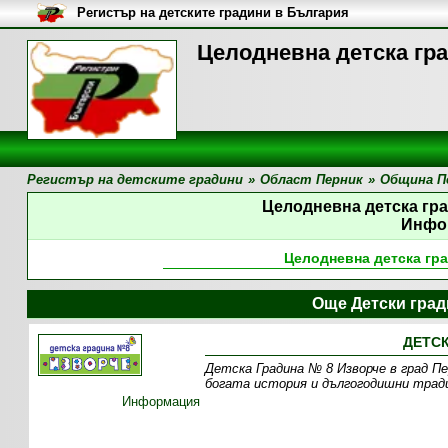
Регистър на детските градини в България
Целодневна детска гра
Регистър на детските градини
»
Област Перник
»
Община П
Целодневна детска гр
Инфо
Целодневна детска гр
Още Детски град
ДЕТСК
Детска Градина № 8 Изворче в град Пер
богата история и дългогодишни тради
Информация