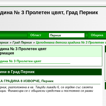
дина № 3 Пролетен цвят, Град Перник
Област
Община
ерник
»
Град Перник
»
Целодневна детска градина № 3 Пролетен
адина № 3 Пролетен цвят
рмация
адина № 3 Пролетен цвят
ини в Град Перник
А ГРАДИНА 8 ИЗВОРЧЕ, Перник
ник, разположена в кв. Твърди ливади 6, се гордее със своята
ции. Финансира се с общински средства и постоянно се разви