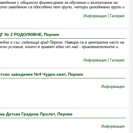
ведение с общинско финансиране за обучение и възпитание на
ото заведение са обособени пет групи, четири целодневни групи и
Информация
Галерия
Г № 2 РОДОЛЮБЧЕ, Перник
юбче е със седалище град Перник. Намира се в централна част на
ески условия, които я правят едно от най - привлекателните и
Информация
Галерия
тско заведение №4 Чуден свят, Перник
Информация
на Детска Градина Пролет, Перник
Информация