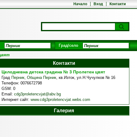
Начало
Вход
Контакти
Град/село
 цвят
Контакти
Целодневна детска градина № 3 Пролетен цвят
Град
Перник
,
Община Перник
,
кв.Изток, ул.Н.Чучулков № 16
Телефон:
0076672798
GSM:
0
Email:
cdg3proletencvjat@abv.bg
Интернет сайт:
www.cdg3proletencvjat.webs.com
Галерия