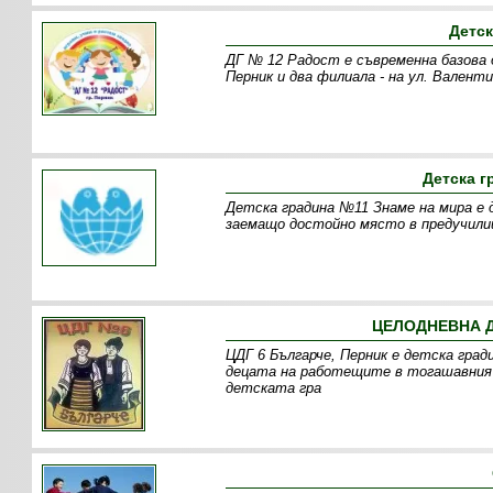
Детск
ДГ № 12 Радост е съвременна базова д
Перник и два филиала - на ул. Валент
Детска г
Детска градина №11 Знаме на мира е 
заемащо достойно място в предучили
ЦЕЛОДНЕВНА Д
ЦДГ 6 Българче, Перник е детска град
децата на работещите в тогашавния
детската гра