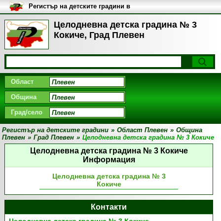
Регистър на детските градини в
България
Целодневна детска градина № 3
Кокиче, Град Плевен
Област
Община
Град/село
Регистър на детските градини
»
Област Плевен
»
Община
Плевен
»
Град Плевен
»
Целодневна детска градина № 3 Кокиче
Целодневна детска градина № 3 Кокиче
Информация
Целодневна детска градина № 3
Кокиче
Контакти