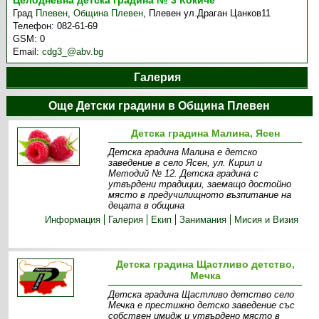
Целодневна детска градина № 3 Кокиче
Град
Плевен
,
Община Плевен
,
Плевен ул.Драган Цанков11
Телефон:
082-61-69
GSM:
0
Email:
cdg3_@abv.bg
Галерия
Още Детски градини в Община Плевен
Детска градина Малина, Ясен
Детска градина Малина е детско
заведение в село Ясен, ул. Кирил и
Методий № 12. Детска градина с
утвърдени традиции, заемащо достойно
място в предучилищното възпитание на
децата в община
Информация
Галерия
Екип
Занимания
Мисия и Визия
Детска градина Щастливо детство,
Мечка
Детска градина Щастливо детство село
Мечка е престижно детско заведение със
собствен имидж и утвърдено място в