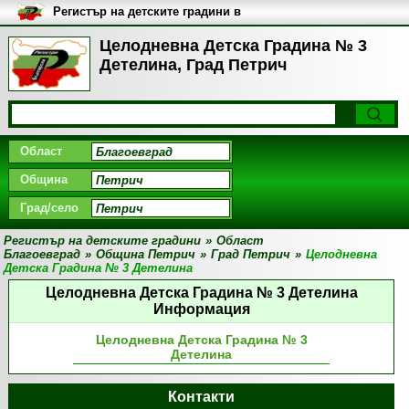
Регистър на детските градини в
България
Целодневна Детска Градина № 3
Детелина, Град Петрич
Област
Община
Град/село
Регистър на детските градини
»
Област
Благоевград
»
Община Петрич
»
Град Петрич
»
Целодневна
Детска Градина № 3 Детелина
Целодневна Детска Градина № 3 Детелина
Информация
Целодневна Детска Градина № 3
Детелина
Контакти