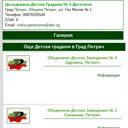
Целодневна Детска Градина № 3 Детелина
Град
Петрич
,
Община Петрич
,
ул. Гео Милев № 1
Телефон:
00878255549
GSM:
0
Email:
zorka.pantazieva@abv.vg
Галерия
Още Детски градини в Град Петрич
Обединено Детско Заведение № 2
Здравец, Петрич
Информация
Обединено Детско Заведение № 1
Снежанка, Петрич
Информация