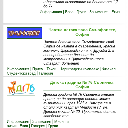
и достъпно възпитание на децата от 1,7
до 7-
Информация
База
Групи
Занимания
Екип
Частна детска ясла Смърфовете,
София
Частна детска ясла Смърфовете град
София се намира в съвременния, красив
комплекс Цариградски - ж.к. Дружба 2, в
непосредствена близост до
метростанция Цариградско шосе.
Отварят допълнит
Информация
Прием
Такси
Цариградски комплекс
Филиал
Студентски град
Галерия
Детска градина № 76 Сърничка,
София
Детска градина № 76 Сърничка отваря
врати, за да посрещне своите малки
възпитаници през 1985 г. Намира се в
столичния квартал Младост IV, ул.
Детска мечта № 20. Престижно детско
заведение със
Информация
Занимания
Мисия и
визия
Екип
Галерия
Групи