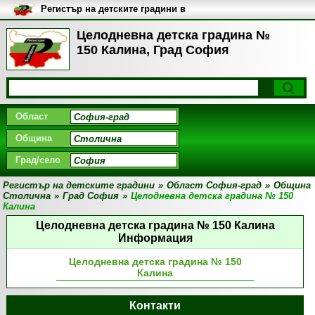
Регистър на детските градини в
България
Целодневна детска градина №
150 Калина, Град София
Област
Община
Град/село
Регистър на детските градини
»
Област София-град
»
Община
Столична
»
Град София
»
Целодневна детска градина № 150
Калина
Целодневна детска градина № 150 Калина
Информация
Целодневна детска градина № 150
Калина
Контакти