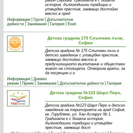
район Сердика. Градината е с богата
история, дългогодишни традиции и
утвърден престиж, заемащо достойно
място в пред
Информация
Групи
Допълнителни
дейности
Занимания
Галерия
Екип
Детска градина 175 Слънчеви лъчи,
София
Детска градина № 175 Слънчеви лъчи e
детско заведение с утвърден престиж,
заемащо достойно място в
предучилищното възпитание и обществен
живот на столицата. Отворила врати, за
да посрещне и о
Информация
Дневен
режим
Прием
Занимания
Допълнителни дейности
Галерия
Детска градина №123 Шарл Перо,
София
Детска градина №123 Шарл Перо е детско
заведение на територията на град София,
кв. Горубляне, ул. Хан Аспарух № 1.
Градината е с богата история,
дългогодишни традиции и утвърден
престиж, заемащо дост