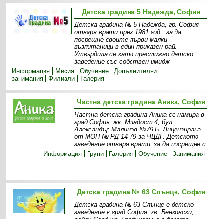
Детска градина 5 Надежда, София
Детска градина № 5 Надежда, гр. София
отваря врати през 1981 год., за да
посрещне своите първи малки
възпитаници в един приказен рай.
Утвърдила се като престижно детско
заведение със собствен имидж
Информация
Мисия
Обучение
Допълнителни
занимания
Филиали
Галерия
Частна детска градина Аника, София
Частна детска градина Аника се намира в
град София, жк. Младост 4, бул.
Александър Малинов №79 Б. Лицензирана
от МОН № РД 14-79 за ЧЦДГ. Детското
заведение отваря врати, за да посрещне с
Информация
Групи
Галерия
Обучение
Занимания
Детска градина № 63 Слънце, София
Детска градина № 63 Слънце е детско
заведение в град София, кв. Бенковски,