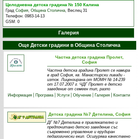
Целодневна детска градина № 150 Калина
Град
София
,
Община Столична
,
Веслец 31
Телефон:
0983-14-13
GSM:
0
Галерия
Още Детски градини в Община Столична
Частна детска градина Пролет,
София
Частна детска градина Пролет се намира
в град София, кв. Манастирски ливади -
изток. Лицензирана от МОМН № 14-239
от 17.07.2007 г. ЧДГ Пролет е детско
заведение от семеен тип, разпо
Информация
Програма
Услуги
Обучение
Галерия
Контакти
Детска градина №7 Детелина, София
ДГ №7 Детелина е привлекателно и
предпочитано детско заведение със
съвременно управление и ерудиран
педагогически екип. Осигурява качествено