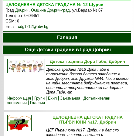
ЦЕЛОДНЕВНА ДЕТСКА ГРАДИНА № 12 Щурче
Град
Добрич
,
Община Добрич-град
,
ул.Вардар № 67
Телефон:
0604451
GSM:
0
Email:
cdg1212@abv.bg
Галерия
Още Детски градини в Град Добрич
Детска градина Дора Габе, Добрич
Детска градина №18 Дора Габе е
съвременно базово детско заведение в
град Добрич, ж.к. Дружба №44. Носи името
на най-известната добруджанска поетеса,
посветила творчеството си на децата
Дора Габе. &n
Информация
Групи
Екип
Занимания
Допълнителни
занимания
Галерия
ЦЕЛОДНЕВНА ДЕТСКА ГРАДИНА
ПЪРВИ ЮНИ №17, Добрич
ЦДГ Първи юни №17, Добрич е детско
заведение, в което грижата и