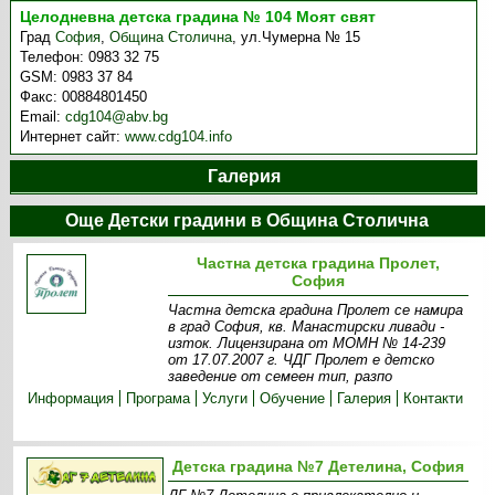
Целодневна детска градина № 104 Моят свят
Град
София
,
Община Столична
,
ул.Чумерна № 15
Телефон:
0983 32 75
GSM:
0983 37 84
Факс:
00884801450
Email:
cdg104@abv.bg
Интернет сайт:
www.cdg104.info
Галерия
Още Детски градини в Община Столична
Частна детска градина Пролет,
София
Частна детска градина Пролет се намира
в град София, кв. Манастирски ливади -
изток. Лицензирана от МОМН № 14-239
от 17.07.2007 г. ЧДГ Пролет е детско
заведение от семеен тип, разпо
Информация
Програма
Услуги
Обучение
Галерия
Контакти
Детска градина №7 Детелина, София