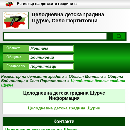
Регистър на детските градини в
България
Целодневна детска градина
Щурче, Село Портитовци
Област
Община
Град/село
Регистър на детските градини
»
Област Монтана
»
Община
Бойчиновци
»
Село Портитовци
»
Целодневна детска градина
Щурче
Целодневна детска градина Щурче
Информация
Целодневна детска градина Щурче
Контакти
Целодневна детска градина Щурче