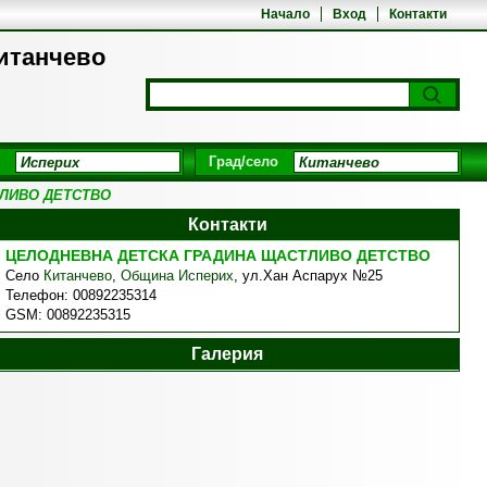
Начало
Вход
Контакти
итанчево
Град/село
ЛИВО ДЕТСТВО
Контакти
ЦЕЛОДНЕВНА ДЕТСКА ГРАДИНА ЩАСТЛИВО ДЕТСТВО
Село
Китанчево
,
Община Исперих
,
ул.Хан Аспарух №25
Телефон:
00892235314
GSM:
00892235315
Галерия