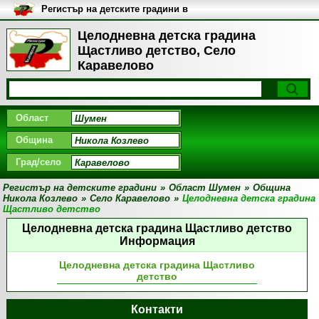
Регистър на детските градини в
България
Целодневна детска градина
Щастливо детство, Село
Каравелово
Област
Община
Град/село
Регистър на детските градини
»
Област Шумен
»
Община
Никола Козлево
»
Село Каравелово
»
Целодневна детска градина
Щастливо детство
Целодневна детска градина Щастливо детство
Информация
Целодневна детска градина Щастливо
детство
Контакти