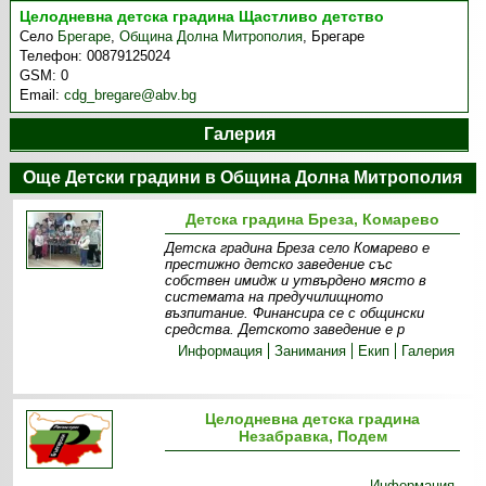
Целодневна детска градина Щастливо детство
Село
Брегаре
,
Община Долна Митрополия
,
Брегаре
Телефон:
00879125024
GSM:
0
Email:
cdg_bregare@abv.bg
Галерия
Още Детски градини в Община Долна Митрополия
Детска градина Бреза, Комарево
Детска градина Бреза село Комарево е
престижно детско заведение със
собствен имидж и утвърдено място в
системата на предучилищното
възпитание. Финансира се с общински
средства. Детското заведение е р
Информация
Занимания
Екип
Галерия
Целодневна детска градина
Незабравка, Подем
Информация