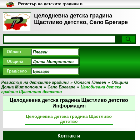
Регистър на детските градини в
България
Целодневна детска градина
Щастливо детство, Село Брегаре
Област
Община
Град/село
Регистър на детските градини
»
Област Плевен
»
Община
Долна Митрополия
»
Село Брегаре
»
Целодневна детска
градина Щастливо детство
Целодневна детска градина Щастливо детство
Информация
Целодневна детска градина Щастливо
детство
Контакти