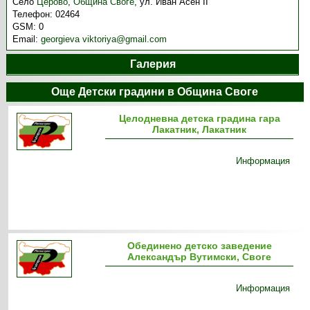
Село
Церово
,
Община Своге
,
ул. Иван Асен II
Телефон:
02464
GSM:
0
Email:
georgieva viktoriya@gmail.com
Галерия
Още Детски градини в Община Своге
Целодневна детска градина гара
Лакатник, Лакатник
Информация
Обединено детско заведение
Александър Вутимски, Своге
Информация