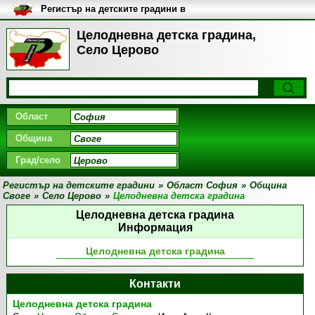
Регистър на детските градини в
България
Целодневна детска градина,
Село Церово
Област
Община
Град/село
Регистър на детските градини
»
Област София
»
Община
Своге
»
Село Церово
»
Целодневна детска градина
Целодневна детска градина
Информация
Целодневна детска градина
Контакти
Целодневна детска градина