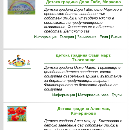
Детска градина Дора Габе, Мирково
Детска градина Дора Габе, село Мирково е
престижно детско заведение със
собствен имидж и утвърдено място в
системата на предучилищното
възпитание. Финансира се с общински
средства. Детското зав
Информация
Галерия
Занимания
Екип
Визия
Детска градина Осми март,
Търговище
Детска градина Осми Март, Търговище е
целодневно детско заведение, което
осигурява съвременна грижа и възпитание
за децата в предучилищна възраст.
Финансирането на детската градина се
осигурява
Информация
Материална база
Групи
Детска градина Ален мак,
Кочериново
Детска градина Ален мак, гр. Кочериново е
детско заведение със собствен имидж и
утвърдено място в системата на