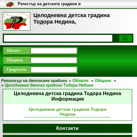
Регистър на детските градини в
България
Целодневна детска градина
Тодора Недина,
Област
Община
Град/село
Регистър на детските градини
»
Област
»
Община
»
»
Целодневна детска градина Тодора Недина
Целодневна детска градина Тодора Недина
Информация
Целодневна детска градина Тодора
Недина
Контакти