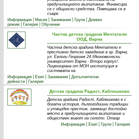
предучилищното възпитание. Финансира
се с общински средства. Помещава се в
съвре
Информация
Мисия
Занимания
Групи
Дневен
режим
Галерия
Обучение
Частна детска градина Мечтатели
ООД, Варна
Частна детска градина Мечтатели е
престижно детско заведение в гр. Варна,
ул. Евлоги Георгиев 24 /Икономически
университет Варна - Втори корпус/.
Лицензирана от МОН институция в
системата на
Информация
Екип
Занимания
Допълнителни
дейности
Галерия
Детска градина Радост, Каблешково
Детска градина Радост, Каблешково е с
богата история, дългогодишни традиции
и утвърден престиж, заемащо достойно
място в предучилищното възпитание и
обществен живот на селото. Отвар
Информация
Екип
Групи
Галерия