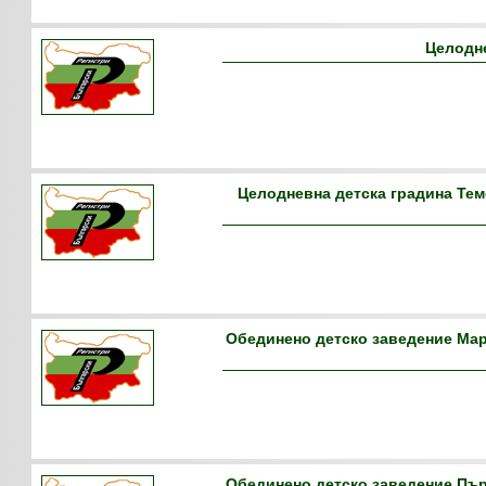
Целодне
Целодневна детска градина Теме
Обединено детско заведение Мар
Обединено детско заведение Първ