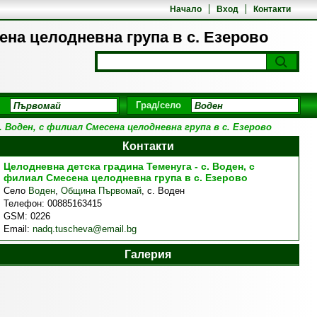
Начало
Вход
Контакти
ена целодневна група в с. Езерово
Град/село
. Воден, с филиал Смесена целодневна група в с. Езерово
Контакти
Целодневна детска градина Теменуга - с. Воден, с
филиал Смесена целодневна група в с. Езерово
Село
Воден
,
Община Първомай
,
с. Воден
Телефон:
00885163415
GSM:
0226
Email:
nadq.tuscheva@email.bg
Галерия