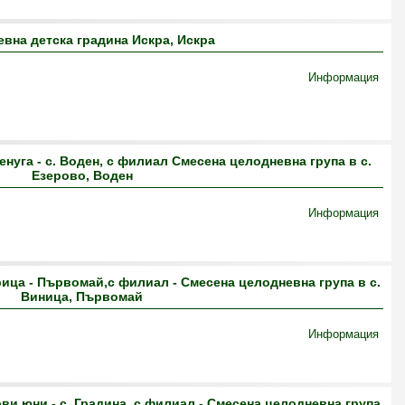
вна детска градина Искра, Искра
Информация
нуга - с. Воден, с филиал Смесена целодневна група в с.
Езерово, Воден
Информация
ица - Първомай,с филиал - Смесена целодневна група в с.
Виница, Първомай
Информация
и юни - с. Градина, с филиал - Смесена целодневна група