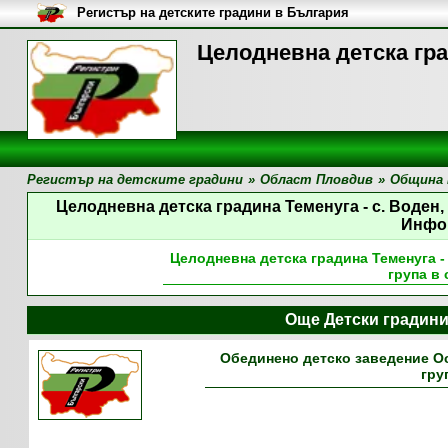
Регистър на детските градини в България
Целодневна детска гра
Регистър на детските градини
»
Област Пловдив
»
Община 
Целодневна детска градина Теменуга - с. Воден
Инфо
Целодневна детска градина Теменуга -
група в 
Още Детски градин
Обединено детско заведение Ос
гру