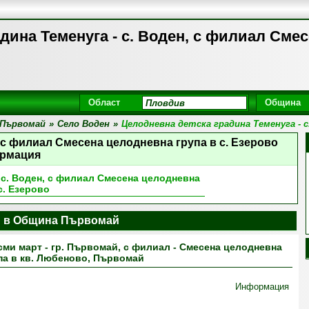
дина Теменуга - с. Воден, с филиал Смес
Област
Община
Първомай
»
Село Воден
»
Целодневна детска градина Теменуга - с
, с филиал Смесена целодневна група в с. Езерово
рмация
 с. Воден, с филиал Смесена целодневна
с. Езерово
и в Община Първомай
ми март - гр. Първомай, с филиал - Смесена целодневна
па в кв. Любеново, Първомай
Информация