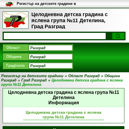
Регистър на детските градини в
България
Целодневна детска градина с
яслена група №11 Детелина,
Град Разград
Област
Община
Град/село
Регистър на детските градини
»
Област Разград
»
Община
Разград
»
Град Разград
»
Целодневна детска градина с яслена
група №11 Детелина
Целодневна детска градина с яслена група №11
Детелина
Информация
Целодневна детска градина с яслена
група №11 Детелина