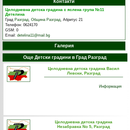
Контакти
Целодневна детска градина с яслена група №11
Детелина
Град
Разград
,
Община Разград
,
Абритус 21
Телефон:
0624170
GSM:
0
Email:
detelina11@mail.bg
Галерия
Още Детски градини в Град Разград
Целодневна детска градина Васил
Левски, Разград
Информация
Целодневна детска градина
Незабравка No 5, Разград