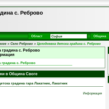
дина с. Реброво
Област
Община
воге
»
Село Реброво
»
Целодневна детска градина с. Реброво
 градина с. Реброво
рмация
 градина с. Реброво
ини в Община Своге
етска градина гара Лакатник, Лакатник
Информация