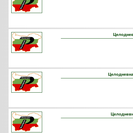
Целоднев
Целодневна
Целодневн