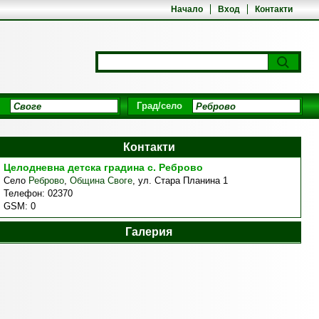
Начало
Вход
Контакти
Град/село
Контакти
Целодневна детска градина с. Реброво
Село
Реброво
,
Община Своге
,
ул. Стара Планина 1
Телефон:
02370
GSM:
0
Галерия