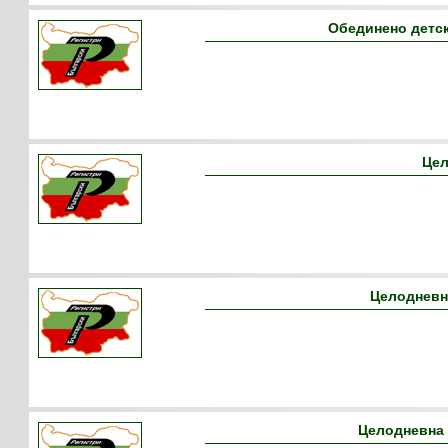
Обединено детск
Цел
Целодневна
Целодневна 