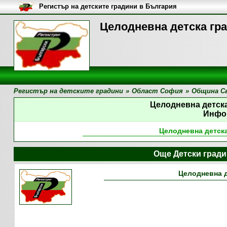
Регистър на детските градини в България
Целодневна детска гра
Регистър на детските градини
»
Област София
»
Община С
Целодневна детска
Инфо
Целодневна детска
Още Детски град
Целодневна д