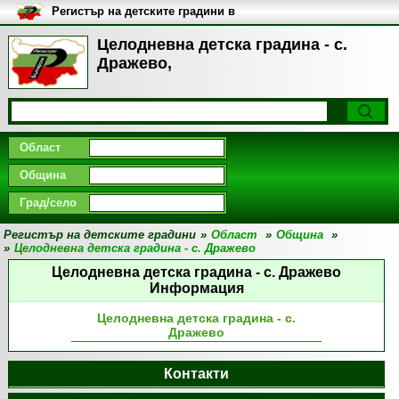
Регистър на детските градини в
България
Целодневна детска градина - с.
Дражево,
Област
Община
Град/село
Регистър на детските градини
»
Област
»
Община
»
»
Целодневна детска градина - с. Дражево
Целодневна детска градина - с. Дражево
Информация
Целодневна детска градина - с.
Дражево
Контакти