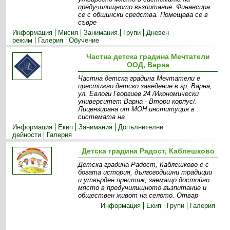
предучилищното възпитание. Финансира
се с общински средства. Помещава се в
съвре
Информация
Мисия
Занимания
Групи
Дневен
режим
Галерия
Обучение
Частна детска градина Мечтатели
ООД, Варна
Частна детска градина Мечтатели е
престижно детско заведение в гр. Варна,
ул. Евлоги Георгиев 24 /Икономически
университет Варна - Втори корпус/.
Лицензирана от МОН институция в
системата на
Информация
Екип
Занимания
Допълнителни
дейности
Галерия
Детска градина Радост, Каблешково
Детска градина Радост, Каблешково е с
богата история, дългогодишни традиции
и утвърден престиж, заемащо достойно
място в предучилищното възпитание и
обществен живот на селото. Отвар
Информация
Екип
Групи
Галерия