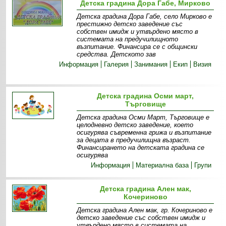
Детска градина Дора Габе, Мирково
Детска градина Дора Габе, село Мирково е
престижно детско заведение със
собствен имидж и утвърдено място в
системата на предучилищното
възпитание. Финансира се с общински
средства. Детското зав
Информация
Галерия
Занимания
Екип
Визия
Детска градина Осми март,
Търговище
Детска градина Осми Март, Търговище е
целодневно детско заведение, което
осигурява съвременна грижа и възпитание
за децата в предучилищна възраст.
Финансирането на детската градина се
осигурява
Информация
Материална база
Групи
Детска градина Ален мак,
Кочериново
Детска градина Ален мак, гр. Кочериново е
детско заведение със собствен имидж и
утвърдено място в системата на