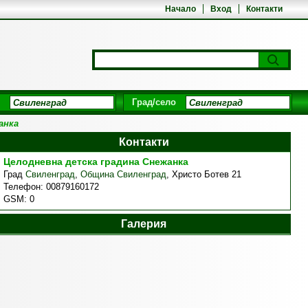
Начало
Вход
Контакти
Град/село
анка
Контакти
Целодневна детска градина Снежанка
Град
Свиленград
,
Община Свиленград
,
Христо Ботев 21
Телефон:
00879160172
GSM:
0
Галерия