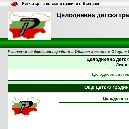
Регистър на детските градини в България
Целодневна детска гр
Регистър на детските градини
»
Област Хасково
»
Община 
Целодневна детск
Инфо
Целодневна детск
Още Детски градин
Целодневна 