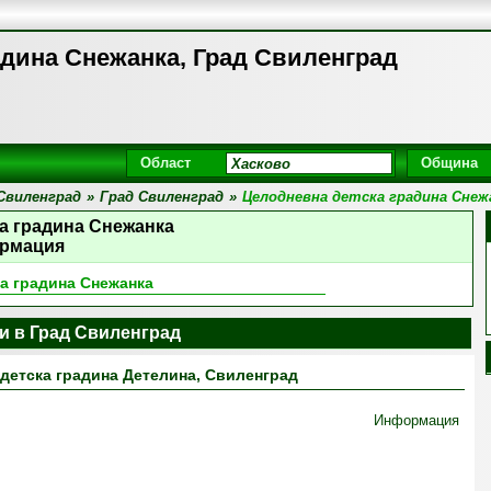
адина Снежанка, Град Свиленград
Област
Община
Свиленград
»
Град Свиленград
»
Целодневна детска градина Снеж
а градина Снежанка
рмация
а градина Снежанка
и в Град Свиленград
детска градина Детелина, Свиленград
Информация