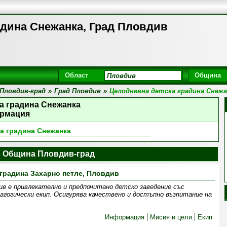
адина Снежанка, Град Пловдив
Област
Община
Пловдив-град
»
Град Пловдив
»
Целодневна детска градина Снежа
а градина Снежанка
рмация
а градина Снежанка
в Община Пловдив-град
 градина Захарно петле, Пловдив
ив е привлекателно и предпочитано детско заведение със
агогически екип. Осигурява качествено и достъпно възпитание на
Информация
Мисия и цели
Екип