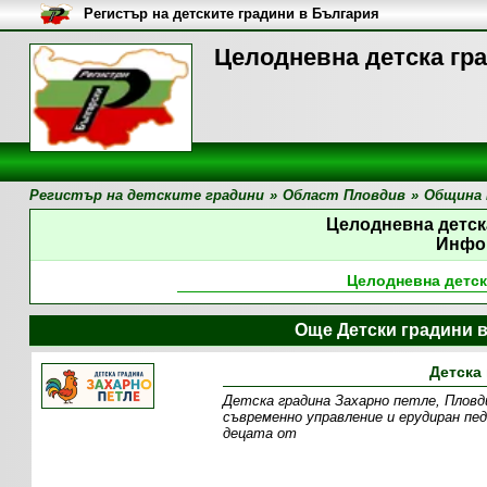
Регистър на детските градини в България
Целодневна детска гр
Регистър на детските градини
»
Област Пловдив
»
Община 
Целодневна детск
Инфо
Целодневна детск
Още Детски градини 
Детска
Детска градина Захарно петле, Пловд
съвременно управление и ерудиран пед
децата от