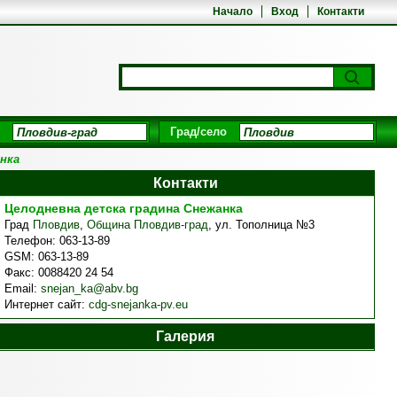
Начало
Вход
Контакти
Град/село
нка
Контакти
Целодневна детска градина Снежанка
Град
Пловдив
,
Община Пловдив-град
,
ул. Тополница №3
Телефон:
063-13-89
GSM:
063-13-89
Факс:
0088420 24 54
Email:
snejan_ka@abv.bg
Интернет сайт:
cdg-snejanka-pv.eu
Галерия