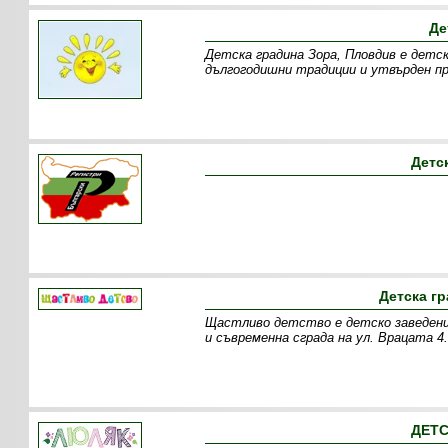
Де
Детска градина Зора, Пловдив е детск
дългогодишни традиции и утвърден п
Детс
Детска г
Щастливо детство е детско заведение
и съвременна сграда на ул. Врацата 
ДЕТС