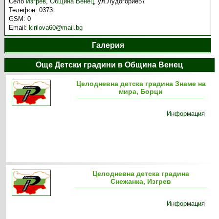
Село
Изгрев
,
Община Венец
,
ул.Лудогорие57
Телефон:
0373
GSM:
0
Email:
kirilova60@mail.bg
Галерия
Още Детски градини в Община Венец
Целодневна детска градина Знаме на
мира, Борци
Информация
Целодневна детска градина
Снежанка, Изгрев
Информация