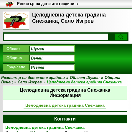
Регистър на детските градини в
България
Целодневна детска градина
Снежанка, Село Изгрев
Област
Община
Град/село
Регистър на детските градини
»
Област Шумен
»
Община
Венец
»
Село Изгрев
»
Целодневна детска градина Снежанка
Целодневна детска градина Снежанка
Информация
Целодневна детска градина Снежанка
Контакти
Целодневна детска градина Снежанка