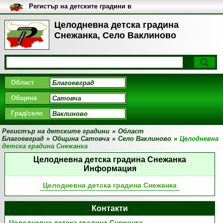
Регистър на детските градини в
България
Целодневна детска градина
Снежанка, Село Ваклиново
Област
Община
Град/село
Регистър на детските градини
»
Област
Благоевград
»
Община Сатовча
»
Село Ваклиново
»
Целодневна
детска градина Снежанка
Целодневна детска градина Снежанка
Информация
Целодневна детска градина Снежанка
Контакти
Целодневна детска градина Снежанка