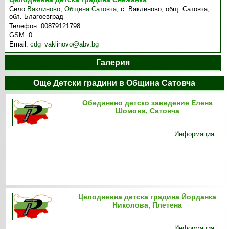
Село
Ваклиново
,
Община Сатовча
,
с. Ваклиново, общ. Сатовча,
обл. Благоевград
Телефон:
00879121798
GSM:
0
Email:
cdg_vaklinovo@abv.bg
Галерия
Още Детски градини в Община Сатовча
Обединено детско заведение Елена
Шомова, Сатовча
Информация
Целодневна детска градина Йорданка
Николова, Плетена
Информация