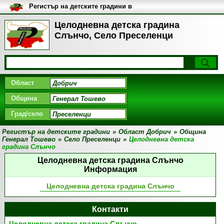
Регистър на детските градини в
България
Целодневна детска градина
Слънчо, Село Преселенци
Област
Община
Град/село
Регистър на детските градини
»
Област Добрич
»
Община
Генерал Тошево
»
Село Преселенци
»
Целодневна детска
градина Слънчо
Целодневна детска градина Слънчо
Информация
Целодневна детска градина Слънчо
Контакти
Целодневна детска градина Слънчо