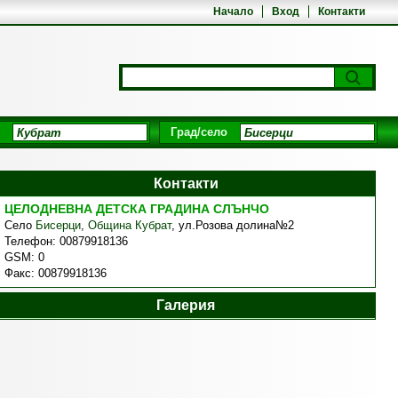
Начало
Вход
Контакти
Град/село
Контакти
ЦЕЛОДНЕВНА ДЕТСКА ГРАДИНА СЛЪНЧО
Село
Бисерци
,
Община Кубрат
,
ул.Розова долина№2
Телефон:
00879918136
GSM:
0
Факс:
00879918136
Галерия