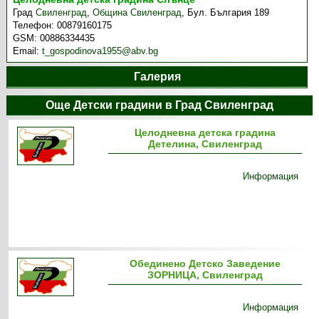
Град
Свиленград
,
Община Свиленград
,
Бул. България 189
Телефон:
00879160175
GSM:
00886334435
Email:
t_gospodinova1955@abv.bg
Галерия
Още Детски градини в Град Свиленград
Целодневна детска градина
Детелина, Свиленград
Информация
Обединено Детско Заведение
ЗОРНИЦА, Свиленград
Информация