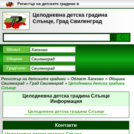
Регистър на детските градини в
България
Целодневна детска градина
Слънце, Град Свиленград
Област
Община
Град/село
Регистър на детските градини
»
Област Хасково
»
Община
Свиленград
»
Град Свиленград
»
Целодневна детска градина
Слънце
Целодневна детска градина Слънце
Информация
Целодневна детска градина Слънце
Контакти
Целодневна детска градина Слънце