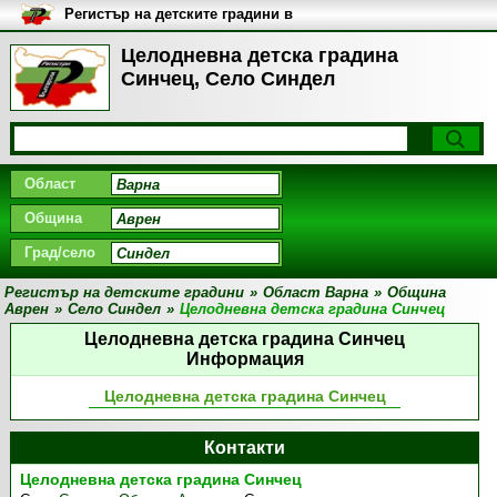
Регистър на детските градини в
България
Целодневна детска градина
Синчец, Село Синдел
Област
Община
Град/село
Регистър на детските градини
»
Област Варна
»
Община
Аврен
»
Село Синдел
»
Целодневна детска градина Синчец
Целодневна детска градина Синчец
Информация
Целодневна детска градина Синчец
Контакти
Целодневна детска градина Синчец