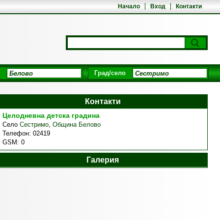
Начало
Вход
Контакти
Град/село
Контакти
Целодневна детска градина
Село
Сестримо
,
Община Белово
Телефон:
02419
GSM:
0
Галерия