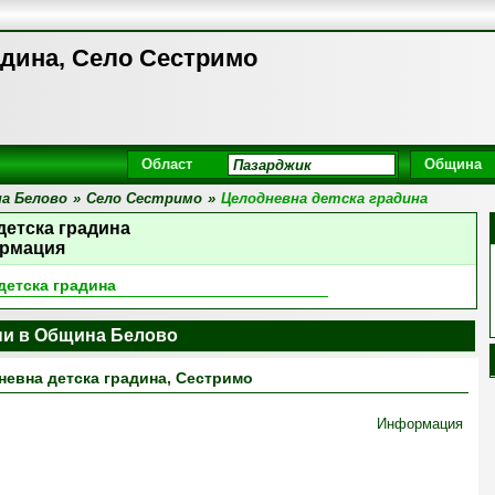
адина, Село Сестримо
Област
Община
а Белово
»
Село Сестримо
»
Целодневна детска градина
детска градина
рмация
детска градина
ни в Община Белово
евна детска градина, Сестримо
Информация