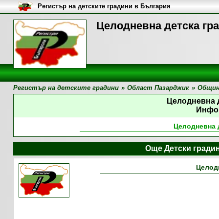
Регистър на детските градини в България
Целодневна детска гр
Регистър на детските градини
»
Област Пазарджик
»
Общин
Целодневна 
Инфо
Целодневна 
Още Детски гради
Целодн