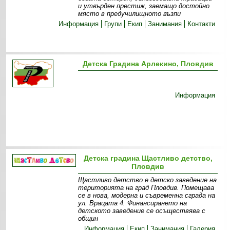
и утвърден престиж, заемащо достойно
място в предучилищното възпи
Информация
Групи
Екип
Занимания
Контакти
Детска Градина Арлекино, Пловдив
Информация
Детска градина Щастливо детство,
Пловдив
Щастливо детство е детско заведение на
територията на град Пловдив. Помещава
се в нова, модерна и съвременна сграда на
ул. Врацата 4. Финансирането на
детското заведение се осъществява с
общин
Информация
Екип
Занимания
Галерия