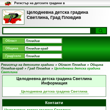
Регистър на детските градини в
България
Целодневна детска градина
Светлина, Град Пловдив
Област
Община
Град/село
Регистър на детските градини
»
Област Пловдив
»
Община
Пловдив-град
»
Град Пловдив
»
Целодневна детска градина
Светлина
Целодневна детска градина Светлина
Информация
Целодневна детска градина Светлина
Контакти
Целодневна детска градина Светлина