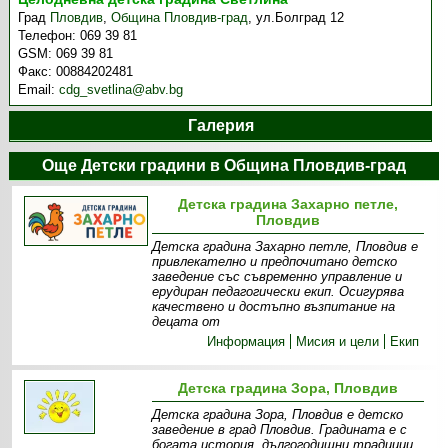
Град
Пловдив
,
Община Пловдив-град
,
ул.Болград 12
Телефон:
069 39 81
GSM:
069 39 81
Факс:
00884202481
Email:
cdg_svetlina@abv.bg
Галерия
Още Детски градини в Община Пловдив-град
Детска градина Захарно петле,
Пловдив
Детска градина Захарно петле, Пловдив е
привлекателно и предпочитано детско
заведение със съвременно управление и
ерудиран педагогически екип. Осигурява
качествено и достъпно възпитание на
децата от
Информация
Мисия и цели
Екип
Детска градина Зора, Пловдив
Детска градина Зора, Пловдив е детско
заведение в град Пловдив. Градината е с
богата история, дългогодишни традиции