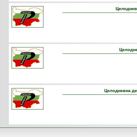
Целоднев
Целодне
Целодневна де