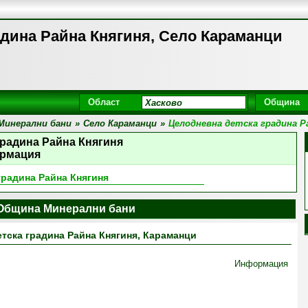
адина Райна Княгиня, Село Караманци
Област
Община
Минерални бани
»
Село Караманци
»
Целодневна детска градина Р
градина Райна Княгиня
рмация
градина Райна Княгиня
 Община Минерални бани
тска градина Райна Княгиня, Караманци
Информация