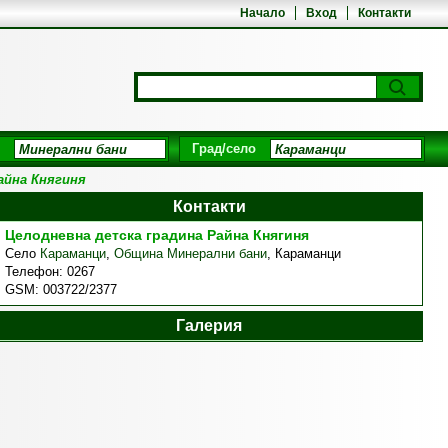
Начало
Вход
Контакти
Град/село
айна Княгиня
Контакти
Целодневна детска градина Райна Княгиня
Село
Караманци
,
Община Минерални бани
,
Караманци
Телефон:
0267
GSM:
003722/2377
Галерия